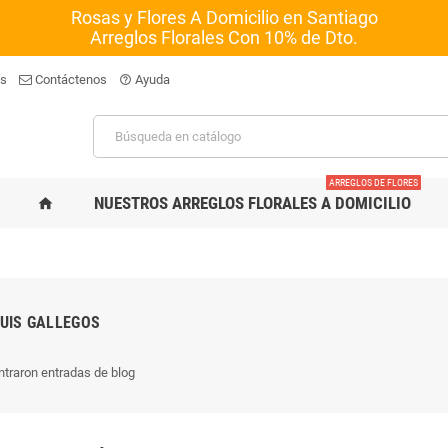
Rosas y Flores A Domicilio en Santiago
Arreglos Florales Con 10% de Dto.
os
Contáctenos
Ayuda
help_outline
ARREGLOS DE FLORES
NUESTROS ARREGLOS FLORALES A DOMICILIO
home
LUIS GALLEGOS
traron entradas de blog