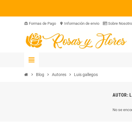
Formas de Pago
Información de envio
Sobre Nosotr
card_giftcard
location_on
view_headline
chevron_right
Blog
chevron_right
Autores
chevron_right
Luis gallegos
AUTOR: 
No se encon