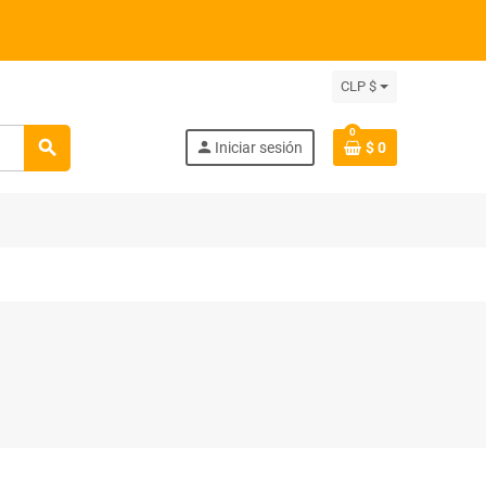
CLP $
0
search
person
Iniciar sesión
$ 0