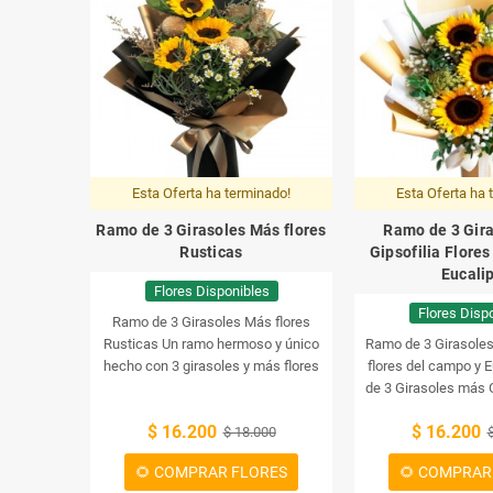
Esta Oferta ha terminado!
Esta Oferta ha 
Ramo de 3 Girasoles Más flores
Ramo de 3 Gir
Rusticas
Gipsofilia Flore
Eucali
Flores Disponibles
Flores Disp
Ramo de 3 Girasoles Más flores
Rusticas
Un ramo hermoso y único
Ramo de 3 Girasoles
hecho con 3 girasoles y más flores
flores del campo y E
rusticas. Perfecto para darle un
de 3 Girasoles más G
toque de color a tu hogar.
Un ramo
de campo y Eu
$ 16.200
$ 16.200
precioso hecho con 3 girasoles y
$ 18.000
más flores rústicas. Un perfecto
🌻 COMPRAR FLORES
🌻 COMPRAR
regalo para añadir un toque de color y