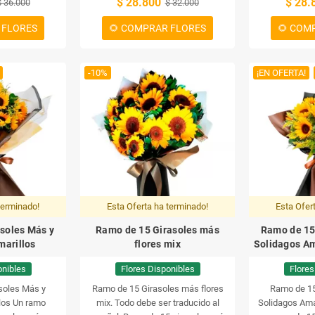
$ 28.800
$ 28.
$ 36.000
$ 32.000
 FLORES
🌻 COMPRAR FLORES
🌻 COM
-10%
¡EN OFERTA!
terminado!
Esta Oferta ha terminado!
Esta Ofer
soles Más y
Ramo de 15 Girasoles más
Ramo de 15
marillos
flores mix
Solidagos Am
onibles
Flores Disponibles
Flores
soles Más y
Ramo de 15 Girasoles más flores
Ramo de 15
los
Un ramo
mix.
Todo debe ser traducido al
Solidagos Amar