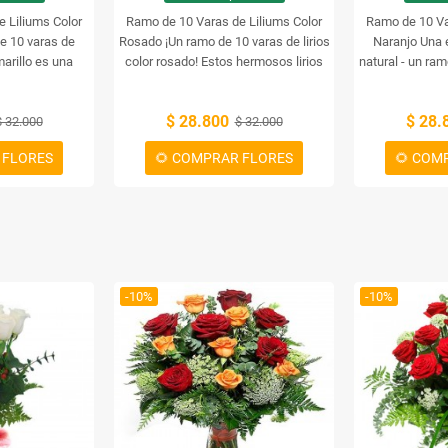
 Liliums Color
Ramo de 10 Varas de Liliums Color
Ramo de 10 Va
e 10 varas de
Rosado
¡Un ramo de 10 varas de lirios
Naranjo
Una 
marillo es una
color rosado! Estos hermosos lirios
natural - un ram
su hogar. Estos
rosados alegrarán cualquier
de color nar
rtarán un toque
habitación con su encanto y belleza.
arreglo floral
$ 28.800
$ 28.
 habitación. Los
$ 32.000
Estas varas de lirios tienen un aroma
$ 32.000
para cualquie
 tienen una
suave y dulce, lo que los convierte en
 FLORES
🌻 COMPRAR FLORES
🌻 COM
cial en muchas
la flor perfecta para cualquier
de lirios de 10
ocasión especial. Regala este
na belleza y
hermoso ramo de 10 varas de lirios
 a cualquier
rosados a un ser querido para
o.
demostrar tu amor y adoración.
-10%
-10%