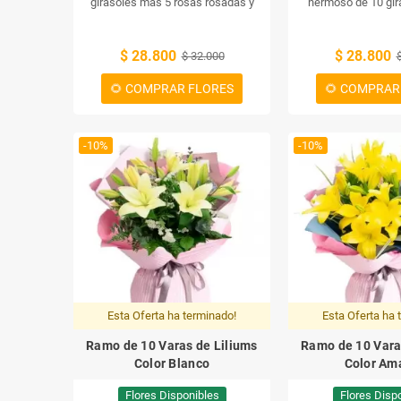
girasoles más 5 rosas rosadas y
hermoso de 10 gir
eucalipto es una forma preciosa de
solidagos amarillos 
demostrar afecto y cariño.
Un ramo
cualquier ocasión e
$ 28.800
$ 28.800
de 5 girasoles, 5 rosas rosadas y una
$ 32.000
flores brillantes ale
rama de eucalipto es una hermosa
espacio con su color 
🌻 COMPRAR FLORES
🌻 COMPRAR
manera de decir "Te quiero" a alguien
y sus tonos de verd
especial.
ramo de 10 gira
solidagos amarillos h
-10%
-10%
de cualquiera q
Esta Oferta ha terminado!
Esta Oferta ha 
Ramo de 10 Varas de Liliums
Ramo de 10 Vara
Color Blanco
Color Ama
Flores Disponibles
Flores Disp