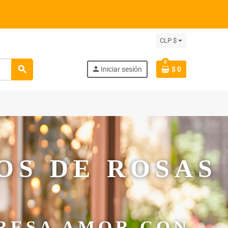
CLP $
0
search
person
Iniciar sesión
$ 0
ROSAS