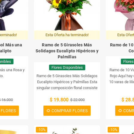
terminado!
Esta Oferta ha terminado!
Esta Ofer
sol Más una
Ramo de 5 Girasoles Más
Ramo de 10 
alipto
Solidagos Eucalipto Hipéricos y
Co
Palmillas
onibles
Flores
Flores Disponibles
más una Rosa y
Ramo de 10 Va
to.
Ramo de 5 Girasoles Más Solidagos
Rojo
Aquí hay
Eucalipto Hipéricos y Palmillas
Esta
10 varas de lil
singular composición floral consiste
flores rojas son
en un ramo con 5 girasoles, más
mensajes d
$ 19.800
$ 28.
$ 16.000
solidagos, eucalipto hipéricos y
$ 22.000
f
palmillas. ¡Es una combinación única
 FLORES
🌻 COMPRAR FLORES
🌻 COM
y adornará cualquier lugar!
-10%
-10%