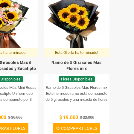
ta ha terminado!
Esta Oferta ha terminado!
Girasoles Más 6
Ramo de 5 Girasoles Más
osadas y Eucalipto
Flores mix
 Disponibles
Flores Disponibles
soles Más Mini Rosas
Ramo de 5 Girasoles Más Flores mix
calipto
Un hermoso
Este hermoso ramo está compuesto
es compuesto por 3
de 5 girasoles y una mezcla de flores
ini rosas rosadas y
de color. Los girasoles son un
calipto.
símbolo de alegría y felicidad, lo que
000
$ 19.800
$ 30.000
lo hace perfecto para cualquier
$ 22.000
ocasión. Combínalo con una tarjeta y
PRAR FLORES
🌻 COMPRAR FLORES
una nota y haz que alguien sepa