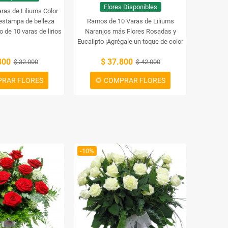
Flores Disponibles
ras de Liliums Color
estampa de belleza
Ramos de 10 Varas de Liliums
o de 10 varas de lirios
Naranjos más Flores Rosadas y
anja. Esta hermosa
Eucalipto
¡Agrégale un toque de color
 es el regalo perfecto
a tu hogar con este hermoso ramo de
800
$ 37.800
r ocasión especial.
$ 32.000
10 varas de liliums naranjos más
$ 42.000
flores rosadas y eucalipto! Esta
PRAR FLORES
🌻 COMPRAR FLORES
hermosa combinación de flores te
dará una sensación de alegría y
optimismo. ¡No puedes dejar de
tenerlo!
-10%