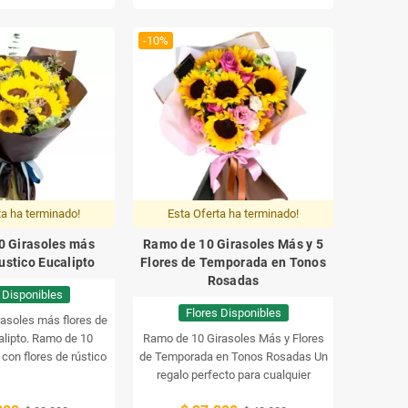
cuánto los aprecias con un ramo de 5
girasoles más flores mix.
-10%
ta ha terminado!
Esta Oferta ha terminado!
0 Girasoles más
Ramo de 10 Girasoles Más y 5
ustico Eucalipto
Flores de Temporada en Tonos
Rosadas
 Disponibles
Flores Disponibles
asoles más flores de
lipto.
Ramo de 10
Ramo de 10 Girasoles Más y Flores
 con flores de rústico
de Temporada en Tonos Rosadas
Un
calipto.
regalo perfecto para cualquier
ocasión: un ramo de 10 girasoles