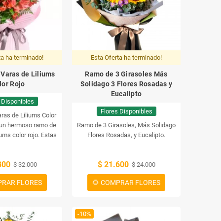
ta ha terminado!
Esta Oferta ha terminado!
Varas de Liliums
Ramo de 3 Girasoles Más
lor Rojo
Solidago 3 Flores Rosadas y
Eucalipto
 Disponibles
Flores Disponibles
ras de Liliums Color
 un hermoso ramo de
Ramo de 3 Girasoles, Más Solidago
iums color rojo. Estas
Flores Rosadas, y Eucalipto.
 perfectas para enviar
e amor, alegría y
800
$ 21.600
elicidad.
$ 32.000
$ 24.000
PRAR FLORES
🌻 COMPRAR FLORES
-10%