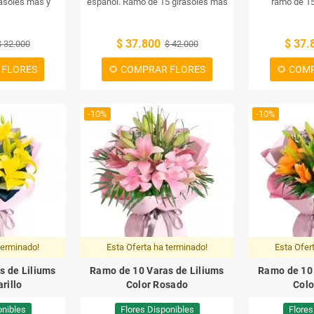
asoles más y
español.
Ramo de 15 girasoles más
ramo de 15
es el ideal para
una mezcla de flores.
solidagos amari
special. Estas
hermosa mezcla
$ 37.800
$ 37.
grarán cualquier
$ 32.000
$ 42.000
brillo amarillo 
amarillo intenso
tonos dorados d
 FLORES
🌻 COMPRAR FLORES
🌻 COM
e brillante. Un
verdes eucalip
soles más y
ideal para 
ará las delicias
ue lo vea.
-10%
-10%
terminado!
Esta Oferta ha terminado!
Esta Ofer
s de Liliums
Ramo de 10 Varas de Liliums
Ramo de 10 
rillo
Color Rosado
Colo
onibles
Flores Disponibles
Flores