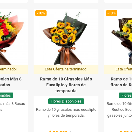
-10%
-10%
terminado!
Esta Oferta ha terminado!
Esta Ofer
soles Más 8
Ramo de 10 Girasoles Más
Ramo de 1
sadas
Eucalipto y flores de
flores de R
temporada
onibles
Flores
Flores Disponibles
es más 8 Rosas
Ramo de 10 Gir
s.
Ramo de 10 girasoles más eucalipto
Rustico Euca
y flores de temporada.
girasoles junto
eu