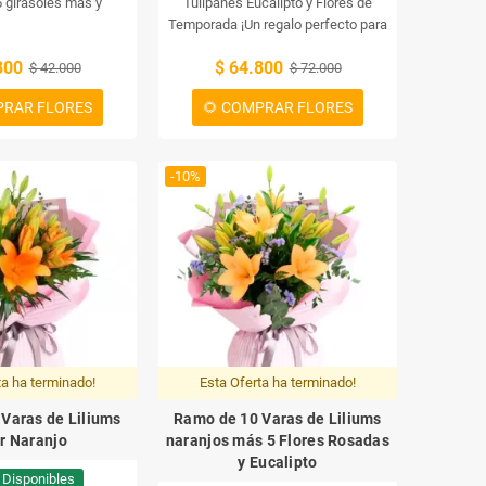
 girasoles más y
Tulipanes Eucalipto y Flores de
llos eucaliptos! Esta
Temporada
¡Un regalo perfecto para
 de flores combina el
cualquier ocasión! Este ramo
800
$ 64.800
de los girasoles con los
$ 42.000
contiene 10 girasoles, 20 tulipanes
$ 72.000
e los solidagos y los
eucalipto y una selección de flores
PRAR FLORES
🌻 COMPRAR FLORES
tos. Un ramo único e
de temporada. ¡Es la mejor manera
cualquier ocasión.
de expresar tus mejores deseos!
Ramo de 10 Girasoles más 20
-10%
Tulipanes Eucalipto y Flores de
Temporada
¡Un regalo perfecto para
cualquier ocasión! Este ramo
contiene 10 girasoles, 20 tulipanes
eucalipto y una selección de flores
de temporada. ¡Es la mejor manera
de expresar tus mejores deseos!
ta ha terminado!
Esta Oferta ha terminado!
Varas de Liliums
Ramo de 10 Varas de Liliums
r Naranjo
naranjos más 5 Flores Rosadas
y Eucalipto
 Disponibles