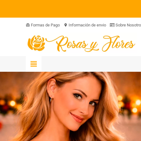
Formas de Pago
Información de envio
Sobre Nosotr
card_giftcard
location_on
view_headline
RAMO