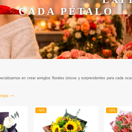
JAS, UN C
AMOR
specializamos en crear arreglos florales únicos y sorprendentes para cada o
r más
trending_flat
-10%
-10%