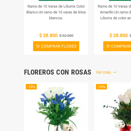
Ramo de 10 Varas de Liliums Color
Ramo de 10 Varas de
Blanco
Un ramo de 10 varas de lirios
Amarillo
Un ramo d
blancos.
Liliums de color a
preciosa adición a 
preciosos lirios apo
$ 28.800
$ 28.800
$ 32.000
de color a cualquier
lirios amarillos
🌻 COMPRAR FLORES
🌻 COMPRAR
significación espe
culturas, y el ramo 
varas aportará u
simbolismo únicos
FLOREROS CON ROSAS
entorn
Ver más
trending_flat
-10%
-10%