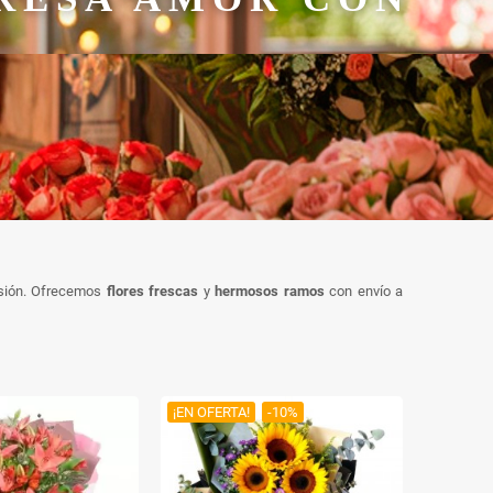
LÁSICO DE
casión. Ofrecemos
flores frescas
y
hermosos ramos
con envío a
¡EN OFERTA!
-10%