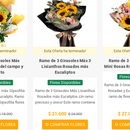
terminado!
Esta Oferta ha terminado!
Esta Ofer
asoles Más
Ramo de 3 Girasoles Más 3
Ramo de 3 
s del campo y
Lisianthus Rosados más
Mini Rosas R
pto
Eucaliptos
Flores
onibles
Flores Disponibles
Ramo de 3 Gira
 más Gipsofilia
Ramo de 3 Girasoles Más Lisianthus
Rosadas y Eu
ucalipto.
Ramo
Rosados más Eucaliptos
¡Un ramo
ramo de flor
ipsofilia flores
precioso y único! Este ramo contiene
girasoles, m
calipto.
3 girasoles, lisianthus rosados y
eu
$ 21.600
$ 27.
$ 18.000
eucaliptos. Una combinación de
$ 24.000
flores mágica que hará que cualquier
 FLORES
🌻 COMPRAR FLORES
🌻 COM
día sea especial.