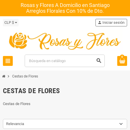
Rosas y Flores A Domicilio en Santiago
Arreglos Florales Con 10% de Dto.
CLP $
person
Iniciar sesión
0
view_headline
search
chevron_right
Cestas de Flores
CESTAS DE FLORES
Cestas de Flores
Relevancia