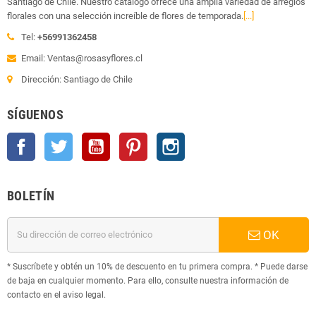
Santiago de Chile. Nuestro catálogo ofrece una amplia variedad de arreglos
florales con una selección increíble de flores de temporada.
[...]
Tel:
+56991362458
Email: Ventas@rosasyflores.cl
Dirección: Santiago de Chile
SÍGUENOS
Facebook
Twitter
YouTube
Pinterest
Instagram
BOLETÍN
OK
* Suscríbete y obtén un 10% de descuento en tu primera compra. * Puede darse
de baja en cualquier momento. Para ello, consulte nuestra información de
contacto en el aviso legal.