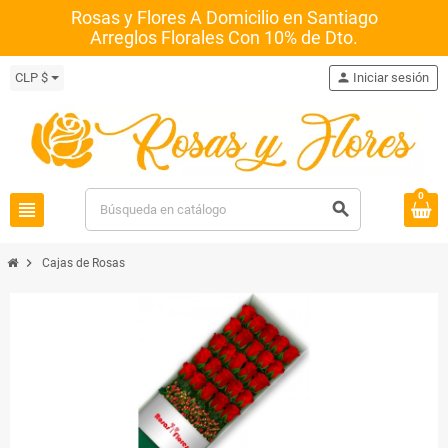
Rosas y Flores A Domicilio en Santiago
Arreglos Florales Con 10% de Dto.
CLP $
person
Iniciar sesión
0
view_headline
search
chevron_right
Cajas de Rosas