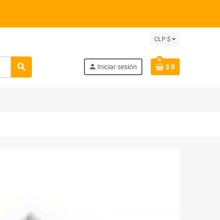
CLP $
0
search
person
Iniciar sesión
$ 0