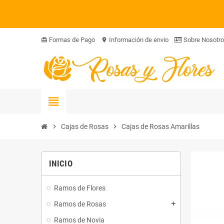
Formas de Pago
Información de envio
Sobre Nosotr
card_giftcard
location_on
view_headline
chevron_right
Cajas de Rosas
chevron_right
Cajas de Rosas Amarillas
INICIO
Ramos de Flores
Ramos de Rosas
add
Ramos de Novia