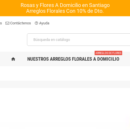
Rosas y Flores A Domicilio en Santiago
Arreglos Florales Con 10% de Dto.
os
Contáctenos
Ayuda
help_outline
ARREGLOS DE FLORES
NUESTROS ARREGLOS FLORALES A DOMICILIO
home