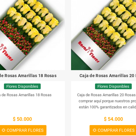
de Rosas Amarillas 18 Rosas
Caja de Rosas Amarillas 20
Flores Disponibles
Flores Disponibles
a de Rosas Amarillas 18 Rosas
Caja de Rosas Amarillas 20 Rosas
comprar aquí porque nuestros pr
están 100% garantizados en cali
garantía de devolución.
Entregas r
$ 50.000
$ 54.000
puntuales.
Incluye tarjeta para tu
(impresa).
Características:
Caja
🌻 COMPRAR FLORES
🌻 COMPRAR FLORES
cerrada de 80 cm.
Cinta de muselina