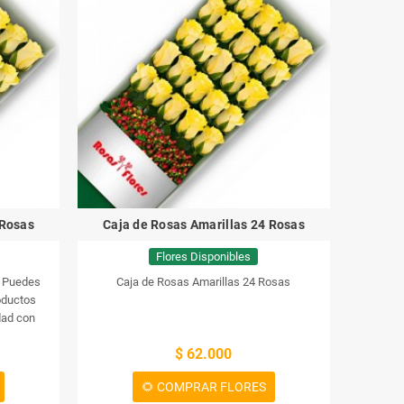
 Rosas
Caja de Rosas Amarillas 24 Rosas
Flores Disponibles
Puedes
Caja de Rosas Amarillas 24 Rosas
oductos
dad con
ápidas y
$ 62.000
 mensaje
 blanca
🌻 COMPRAR FLORES
 de color.