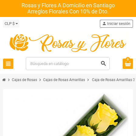
Rosas y Flores A Domicilio en Santiago
Arreglos Florales Con 10% de Dto.
CLP $
person
Iniciar sesión
0
view_headline
search
chevron_right
chevron_right
chevron_right
Cajas de Rosas
Cajas de Rosas Amarillas
Caja de Rosas Amarillas 3