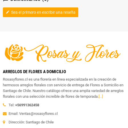
Sea el primero en escribir una reseña
edit
ARREGLOS DE FLORES A DOMICILIO
Rosasyflores.cl es una florería en línea especializada en la creación de
hermosos arreglos florales con servicio de entrega de Flores a Somicilio en
Santiago de Chile. Nuestro catálogo ofrece una amplia variedad de arreglos
florales con una selección increíble de flores de temporada.
[...]
Tel:
+56991362458
Email: Ventas@rosasyflores.cl
Dirección: Santiago de Chile