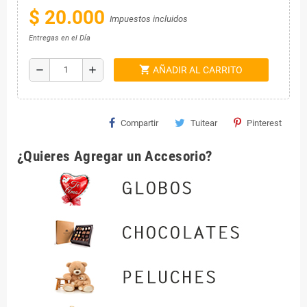
$ 20.000
Impuestos incluidos
Entregas en el Día
shopping_cart
remove
add
AÑADIR AL CARRITO
Compartir
Tuitear
Pinterest
¿Quieres Agregar un Accesorio?