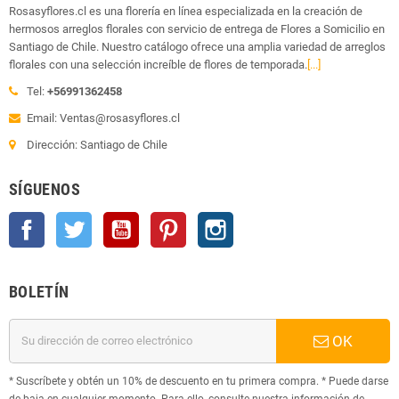
Rosasyflores.cl es una florería en línea especializada en la creación de
hermosos arreglos florales con servicio de entrega de Flores a Somicilio en
Santiago de Chile. Nuestro catálogo ofrece una amplia variedad de arreglos
florales con una selección increíble de flores de temporada.
[...]
Tel:
+56991362458
Email: Ventas@rosasyflores.cl
Dirección: Santiago de Chile
SÍGUENOS
Facebook
Twitter
YouTube
Pinterest
Instagram
BOLETÍN
OK
* Suscríbete y obtén un 10% de descuento en tu primera compra. * Puede darse
de baja en cualquier momento. Para ello, consulte nuestra información de