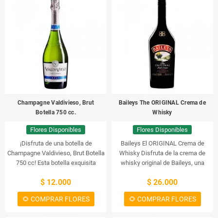
¡Disfruta de una deliciosa copa de
Espumante rosé Valdivieso 12
Grados 750 cc!
Champagne Valdivieso, Brut
Baileys The ORIGINAL Crema de
Botella 750 cc.
Whisky
Flores Disponibles
Flores Disponibles
¡Disfruta de una botella de
Baileys El ORIGINAL Crema de
Champagne Valdivieso, Brut Botella
Whisky
Disfruta de la crema de
750 cc! Esta botella exquisita
whisky original de Baileys, una
contiene una exquisita bebida
mezcla única de whisky irlandés,
$ 12.000
$ 26.000
espumosa cuyo sabor y aroma te
crema y una selección de
dejarán satisfecho.
ingredientes naturales. Baileys El
🌻 COMPRAR FLORES
🌻 COMPRAR FLORES
ORIGINAL Crema de Whisky es
una delicia cremosa con un sabor