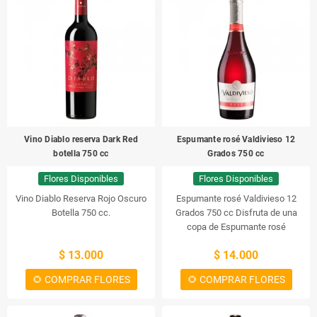
Vino Diablo reserva Dark Red
Espumante rosé Valdivieso 12
botella 750 cc
Grados 750 cc
Flores Disponibles
Flores Disponibles
Vino Diablo Reserva Rojo Oscuro
Espumante rosé Valdivieso 12
Botella 750 cc.
Grados 750 cc
Disfruta de una
copa de Espumante rosé
Valdivieso 12 Grados 750 cc. Una
$ 13.000
$ 14.000
bebida espumosa con un sabor
afrutado y una textura suave. Se
🌻 COMPRAR FLORES
🌻 COMPRAR FLORES
trata de un vino tinto muy ligero y
refrescante, ideal para acompañar
aperitivos o comidas ligeras.