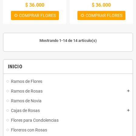
$ 36.000
$ 36.000
Golden 330 cc y 2 globos! Esta
incluye cinco cervezas Kross
🌻 COMPRAR FLORES
🌻 COMPRAR FLORES
Golden 330 cc y dos globos para
celebrar una noche divertida con
tus amigos. ¡Disfruta!
Cubeta con 5
Cervezas Kross Golden 330 cc y 2
Mostrando 1-14 de 14 artículo(s)
Globos
¡Disfruta de una
refrescante noche con esta cubeta
con 5 cervezas Kross Golden 330
cc y 2 globos! Esta incluye cinco
INICIO
cervezas Kross Golden 330 cc y
dos globos para celebrar una
noche divertida con tus amigos.
Ramos de Flores
¡Disfruta!
Ramos de Rosas
add
Ramos de Novia
Cajas de Rosas
add
Flores para Condolencias
Floreros con Rosas