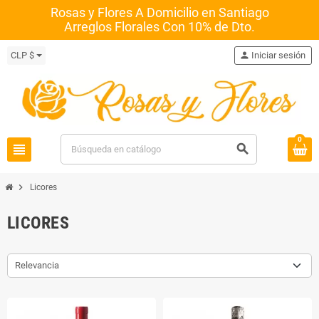
Rosas y Flores A Domicilio en Santiago
Arreglos Florales Con 10% de Dto.
CLP $
person
Iniciar sesión
0
view_headline
search
chevron_right
Licores
LICORES
Relevancia