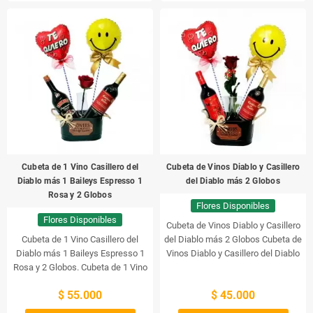
ingredientes. Disfrute de su sabor
características únicas. El whisky
intenso y de su largo final con
Johnnie Walker Red Label es una
notas de frutas y madera.
mezcla de maltas de hasta 35
Ballantine's Finest 750cc es un
destilerías de toda Escocia. Esta
whisky escocés de calidad
mezcla resulta en un sabor
superior que ofrece una
complejo y contundente, con notas
experiencia de bebida única.
de humo, miel, especias y una
base de frutos secos. El whisky
Johnnie Walker Red Label es ideal
para disfrutar como una bebida en
solitario, con una rodaja de limón, o
para combinarlo con bebidas
Cubeta de 1 Vino Casillero del
Cubeta de Vinos Diablo y Casillero
refrescantes.
Diablo más 1 Baileys Espresso 1
del Diablo más 2 Globos
Rosa y 2 Globos
Flores Disponibles
Flores Disponibles
Cubeta de Vinos Diablo y Casillero
Cubeta de 1 Vino Casillero del
del Diablo más 2 Globos
Cubeta de
Diablo más 1 Baileys Espresso 1
Vinos Diablo y Casillero del Diablo
Rosa y 2 Globos.
Cubeta de 1 Vino
más 2 Globos
Casillero del Diablo más 1 Baileys
$ 55.000
$ 45.000
Espresso 1 Rosa y 2 Globos.