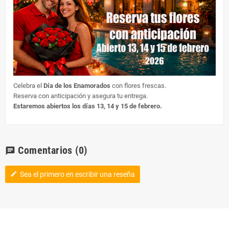
Celebra el
Día de los Enamorados
con flores frescas.
Reserva con anticipación y asegura tu entrega.
Estaremos abiertos los días 13, 14 y 15 de febrero.
Comentarios
(0)
chat
Sea el primero en escribir una reseña
edit