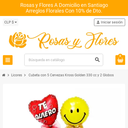
Rosas y Flores A Domicilio en Santiago
Arreglos Florales Con 10% de Dto.
CLP $
person
Iniciar sesión
0
view_headline
search
chevron_right
chevron_right
Licores
Cubeta con 5 Cervezas Kross Golden 330 cc y 2 Globos