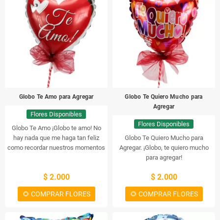
Globo Te Amo para Agregar
Globo Te Quiero Mucho para
Agregar
Flores Disponibles
Flores Disponibles
Globo Te Amo
¡Globo te amo! No
hay nada que me haga tan feliz
Globo Te Quiero Mucho para
como recordar nuestros momentos
Agregar.
¡Globo, te quiero mucho
juntos. Me encanta viajar contigo a
para agregar!
lugares nuevos y explorar el mundo
$ 2.000
$ 2.000
contigo. Siempre me has hecho
sentir seguro y me has animado a
🌻 COMPRAR FLORES
🌻 COMPRAR FLORES
seguir mis sueños. Siempre estaré
agradecido por todo lo que has
hecho por mí. Te amo Globo por