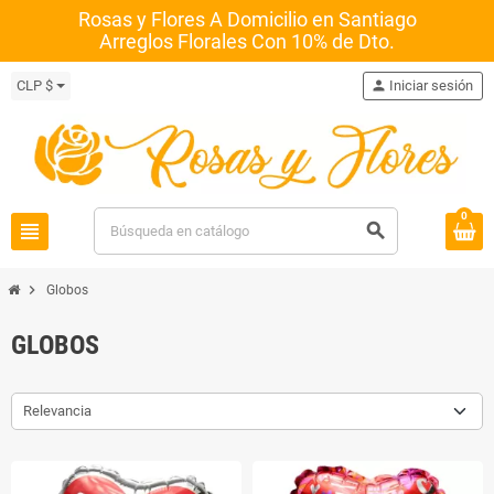
Rosas y Flores A Domicilio en Santiago
Arreglos Florales Con 10% de Dto.
CLP $
person
Iniciar sesión
0
view_headline
search
chevron_right
Globos
GLOBOS
Relevancia