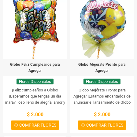
siempre.
Globo Feliz Cumpleaños para
Globo Mejorate Pronto para
Agregar
Agregar
Flores Disponibles
Flores Disponibles
¡Feliz cumpleaños a Globo!
Globo Mejórate Pronto para
¡Esperamos que tengas un día
Agregar
¡Estamos encantados de
maravilloso lleno de alegría, amor y
anunciar el lanzamiento de Globo
recuerdos duraderos!
¡Que este día
Mejórate Pronto para Agregar! Esta
$ 2.000
$ 2.000
sea uno especial para ti, lleno de
herramienta ayuda a las personas
cosas buenas y momentos
a mejorar su salud general con una
🌻 COMPRAR FLORES
🌻 COMPRAR FLORES
hermosos para recordar durante
variedad de tratamientos y
muchos años!
¡Que tengas un
soluciones naturales. Está