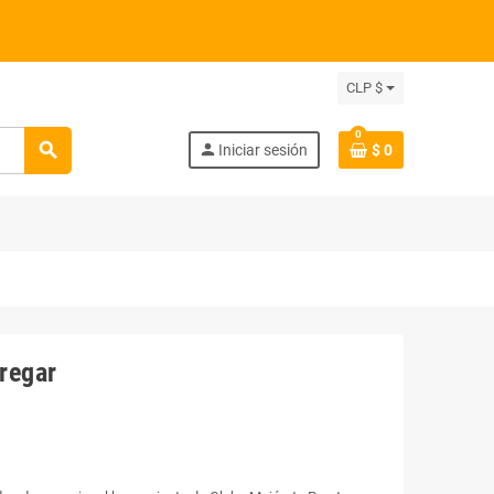
CLP $
0
search
person
Iniciar sesión
$ 0
regar