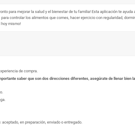
to para mejorar la salud y el bienestar de tu familia! Esta aplicación te ayuda 
ara controlar los alimentos que comes, hacer ejercicio con regularidad, dormir 
d hoy mismo!
experiencia de compra.
s importante saber que son dos direcciones diferentes, asegúrate de llenar bien
o.
nga.
: aceptado, en preparación, enviado o entregado.