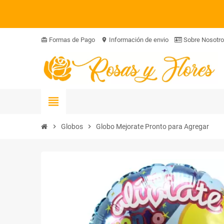
Formas de Pago
Información de envio
Sobre Nosotr
card_giftcard
location_on
view_headline
chevron_right
Globos
chevron_right
Globo Mejorate Pronto para Agregar