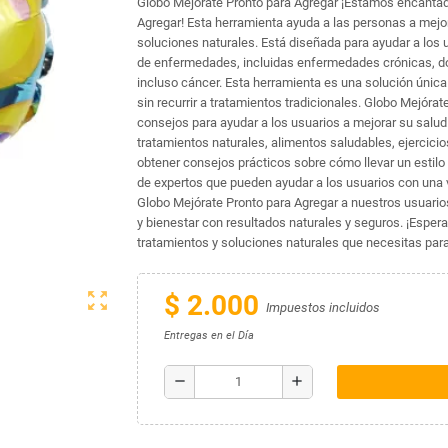
Globo Mejórate Pronto para Agregar ¡Estamos encantad
Agregar! Esta herramienta ayuda a las personas a mejor
soluciones naturales. Está diseñada para ayudar a los 
de enfermedades, incluidas enfermedades crónicas, dol
incluso cáncer. Esta herramienta es una solución única
sin recurrir a tratamientos tradicionales. Globo Mejóra
consejos para ayudar a los usuarios a mejorar su salud
tratamientos naturales, alimentos saludables, ejercici
obtener consejos prácticos sobre cómo llevar un estilo 
de expertos que pueden ayudar a los usuarios con una 
Globo Mejórate Pronto para Agregar a nuestros usuario
y bienestar con resultados naturales y seguros. ¡Esper
tratamientos y soluciones naturales que necesitas para
zoom_out_map
$ 2.000
Impuestos incluidos
Entregas en el Día
remove
add