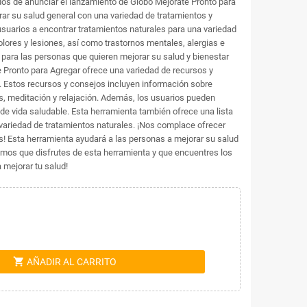
os de anunciar el lanzamiento de Globo Mejórate Pronto para
ar su salud general con una variedad de tratamientos y
usuarios a encontrar tratamientos naturales para una variedad
ores y lesiones, así como trastornos mentales, alergias e
 para las personas que quieren mejorar su salud y bienestar
te Pronto para Agregar ofrece una variedad de recursos y
. Estos recursos y consejos incluyen información sobre
os, meditación y relajación. Además, los usuarios pueden
de vida saludable. Esta herramienta también ofrece una lista
variedad de tratamientos naturales. ¡Nos complace ofrecer
s! Esta herramienta ayudará a las personas a mejorar su salud
amos que disfrutes de esta herramienta y que encuentres los
 mejorar tu salud!
shopping_cart
AÑADIR AL CARRITO