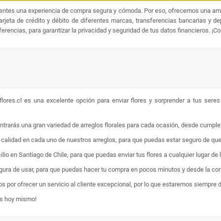
ientes una experiencia de compra segura y cómoda. Por eso, ofrecemos una amp
jeta de crédito y débito de diferentes marcas, transferencias bancarias y d
rencias, para garantizar la privacidad y seguridad de tus datos financieros. ¡C
lores.cl es una excelente opción para enviar flores y sorprender a tus sere
ontrarás una gran variedad de arreglos florales para cada ocasión, desde cumpl
ta calidad en cada uno de nuestros arreglos, para que puedas estar seguro de qu
lio en Santiago de Chile, para que puedas enviar tus flores a cualquier lugar de 
egura de usar, para que puedas hacer tu compra en pocos minutos y desde la com
os por ofrecer un servicio al cliente excepcional, por lo que estaremos siempre 
es hoy mismo!