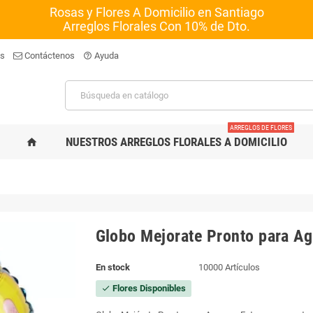
Rosas y Flores A Domicilio en Santiago
Arreglos Florales Con 10% de Dto.
os
Contáctenos
Ayuda
help_outline
ARREGLOS DE FLORES
NUESTROS ARREGLOS FLORALES A DOMICILIO
home
Globo Mejorate Pronto para Ag
En stock
10000 Artículos
Flores Disponibles
check