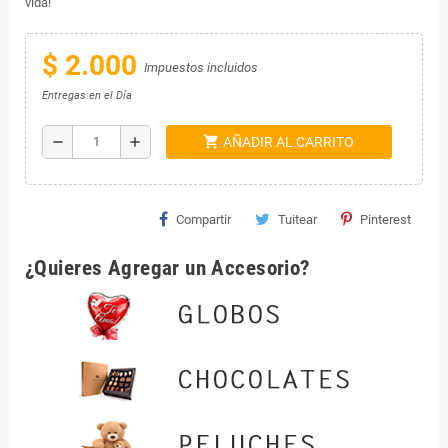
vida!
$ 2.000
Impuestos incluidos
Entregas en el Día
shopping_cart
remove
add
AÑADIR AL CARRITO
Compartir
Tuitear
Pinterest
¿Quieres Agregar un Accesorio?