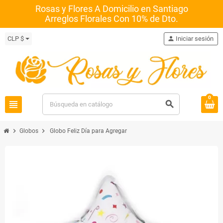
Rosas y Flores A Domicilio en Santiago
Arreglos Florales Con 10% de Dto.
CLP $
person
Iniciar sesión
0
view_headline
search
chevron_right
chevron_right
Globos
Globo Feliz Día para Agregar