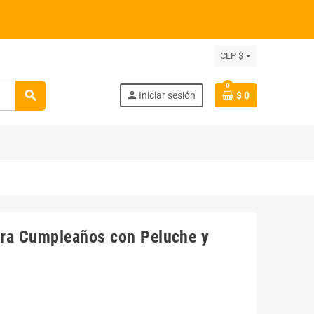
CLP $
0
search
person
Iniciar sesión
$ 0
ara Cumpleaños con Peluche y