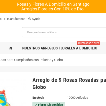
Rosas y Flores A Domicilio en Santiago
Arreglos Florales Con 10% de Dto.
os
Contáctenos
Ayuda
help_outline
ARREGLOS DE FLORES
NUESTROS ARREGLOS FLORALES A DOMICILIO
home
adas para Cumpleaños con Peluche y Globo
Arreglo de 9 Rosas Rosadas p
Globo
En stock
10000 Artículos
Flores Disponibles
check