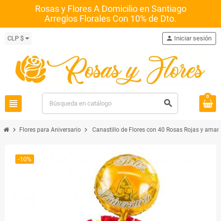
Rosas y Flores A Domicilio en Santiago
Arreglos Florales Con 10% de Dto.
CLP $
person
Iniciar sesión
0
view_headline
search
chevron_right
chevron_right
Flores para Aniversario
Canastillo de Flores con 40 Rosas Rojas y amari
-10%