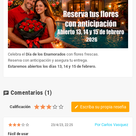
Celebra el
Día de los Enamorados
con flores frescas.
Reserva con anticipación y asegura tu entrega.
Estaremos abiertos los días 13, 14 y 15 de febrero.
Comentarios
(1)
chat
Calificación
Escriba su propia reseña
edit
Por Carlos Vasquez
23/4/23, 22:25
Fácil de usar