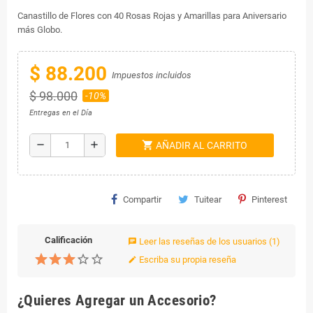
Canastillo de Flores con 40 Rosas Rojas y Amarillas para Aniversario
más Globo.
$ 88.200
Impuestos incluidos
$ 98.000
-10%
Entregas en el Día
shopping_cart
remove
add
AÑADIR AL CARRITO
Compartir
Tuitear
Pinterest
Calificación
Leer las reseñas de los usuarios
(1)
chat
Escriba su propia reseña
edit
¿Quieres Agregar un Accesorio?