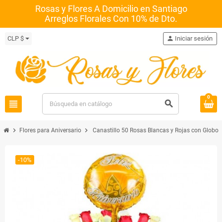
Rosas y Flores A Domicilio en Santiago
Arreglos Florales Con 10% de Dto.
CLP $
person
Iniciar sesión
0
view_headline
search
chevron_right
chevron_right
Flores para Aniversario
Canastillo 50 Rosas Blancas y Rojas con Globo 
-10%