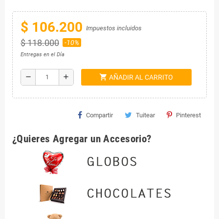
$ 106.200
Impuestos incluidos
$ 118.000
-10%
Entregas en el Día
shopping_cart
remove
add
AÑADIR AL CARRITO
Compartir
Tuitear
Pinterest
¿Quieres Agregar un Accesorio?