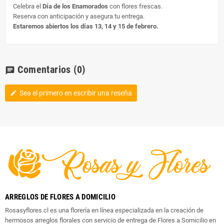
Celebra el
Día de los Enamorados
con flores frescas.
Reserva con anticipación y asegura tu entrega.
Estaremos abiertos los días 13, 14 y 15 de febrero.
Comentarios
(0)
chat
Sea el primero en escribir una reseña
edit
ARREGLOS DE FLORES A DOMICILIO
Rosasyflores.cl es una florería en línea especializada en la creación de
hermosos arreglos florales con servicio de entrega de Flores a Somicilio en