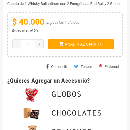
Cubeta de 1 Whisky Ballantine's con 2 Energéticas Red Bull y 2 Globos
$ 40.000
Impuestos incluidos
Entregas en el Día
shopping_cart
remove
add
AÑADIR AL CARRITO
Compartir
Tuitear
Pinterest
¿Quieres Agregar un Accesorio?