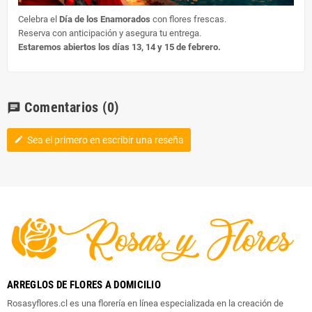
Celebra el
Día de los Enamorados
con flores frescas.
Reserva con anticipación y asegura tu entrega.
Estaremos abiertos los días 13, 14 y 15 de febrero.
Comentarios
(0)
chat
Sea el primero en escribir una reseña
edit
ARREGLOS DE FLORES A DOMICILIO
Rosasyflores.cl es una florería en línea especializada en la creación de