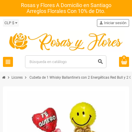
Rosas y Flores A Domicilio en Santiago
Arreglos Florales Con 10% de Dto.
CLP $
person
Iniciar sesión
0
view_headline
search
chevron_right
chevron_right
Licores
Cubeta de 1 Whisky Ballantine's con 2 Energéticas Red Bull y 2 