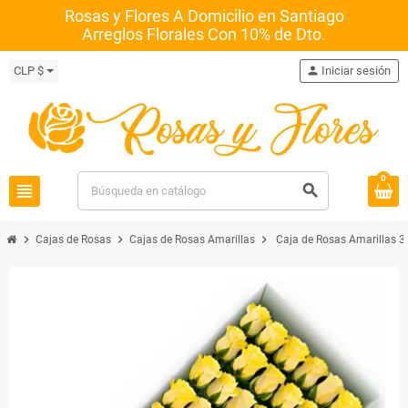
Rosas y Flores A Domicilio en Santiago
Arreglos Florales Con 10% de Dto.
CLP $
person
Iniciar sesión
0
view_headline
search
chevron_right
chevron_right
chevron_right
Cajas de Rosas
Cajas de Rosas Amarillas
Caja de Rosas Amarillas 3