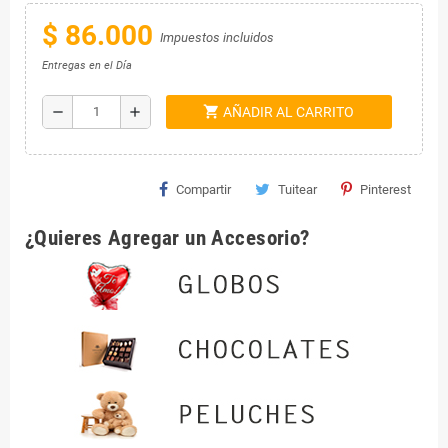
$ 86.000
Impuestos incluidos
Entregas en el Día
shopping_cart
remove
add
AÑADIR AL CARRITO
Compartir
Tuitear
Pinterest
¿Quieres Agregar un Accesorio?