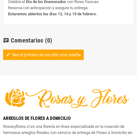
Celebra el
Día de los Enamorados
con flores frescas.
Reserva con anticipación y asegura tu entrega.
Estaremos abiertos los días 13, 14 y 15 de febrero.
Comentarios
(0)
chat
Sea el primero en escribir una reseña
edit
ARREGLOS DE FLORES A DOMICILIO
Rosasyflores.cl es una florería en línea especializada en la creación de
hermosos arreglos florales con servicio de entrega de Flores a Somicilio en