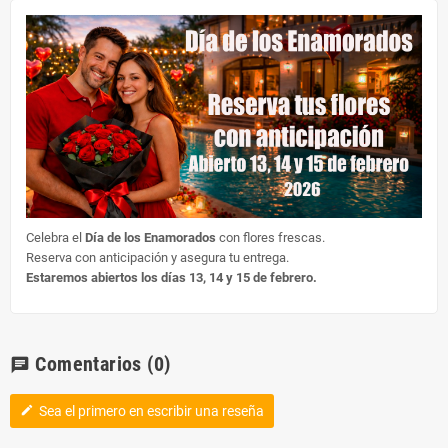
Celebra el
Día de los Enamorados
con flores frescas.
Reserva con anticipación y asegura tu entrega.
Estaremos abiertos los días 13, 14 y 15 de febrero.
Comentarios
(0)
chat
Sea el primero en escribir una reseña
edit