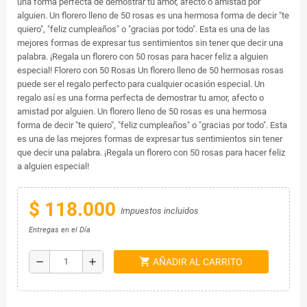
una forma perfecta de demostrar tu amor, afecto o amistad por
alguien. Un florero lleno de 50 rosas es una hermosa forma de decir "te
quiero", "feliz cumpleaños" o "gracias por todo". Esta es una de las
mejores formas de expresar tus sentimientos sin tener que decir una
palabra. ¡Regala un florero con 50 rosas para hacer feliz a alguien
especial! Florero con 50 Rosas Un florero lleno de 50 hermosas rosas
puede ser el regalo perfecto para cualquier ocasión especial. Un
regalo así es una forma perfecta de demostrar tu amor, afecto o
amistad por alguien. Un florero lleno de 50 rosas es una hermosa
forma de decir "te quiero", "feliz cumpleaños" o "gracias por todo". Esta
es una de las mejores formas de expresar tus sentimientos sin tener
que decir una palabra. ¡Regala un florero con 50 rosas para hacer feliz
a alguien especial!
$ 118.000
Impuestos incluidos
Entregas en el Día
shopping_cart
remove
add
AÑADIR AL CARRITO