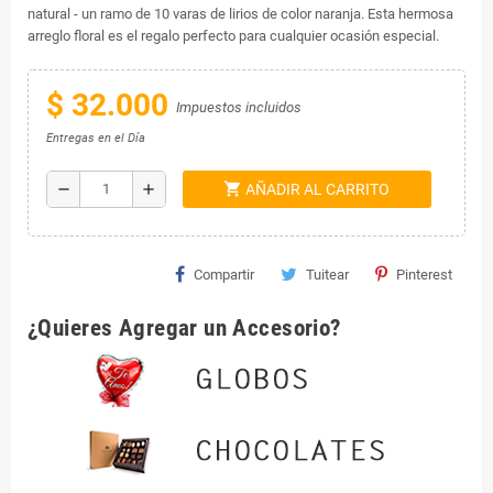
natural - un ramo de 10 varas de lirios de color naranja. Esta hermosa
arreglo floral es el regalo perfecto para cualquier ocasión especial.
$ 32.000
Impuestos incluidos
Entregas en el Día
shopping_cart
remove
add
AÑADIR AL CARRITO
Compartir
Tuitear
Pinterest
¿Quieres Agregar un Accesorio?