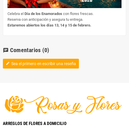
Celebra el
Día de los Enamorados
con flores frescas.
Reserva con anticipación y asegura tu entrega.
Estaremos abiertos los días 13, 14 y 15 de febrero.
Comentarios
(0)
chat
Sea el primero en escribir una reseña
edit
ARREGLOS DE FLORES A DOMICILIO