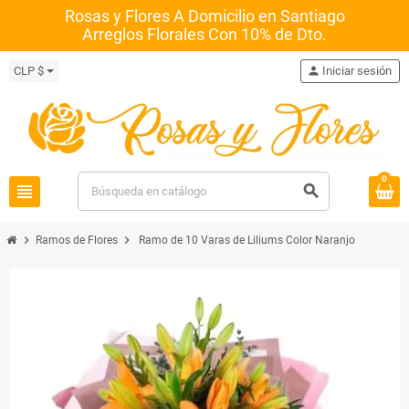
Rosas y Flores A Domicilio en Santiago
Arreglos Florales Con 10% de Dto.
CLP $
person
Iniciar sesión
0
view_headline
search
chevron_right
chevron_right
Ramos de Flores
Ramo de 10 Varas de Liliums Color Naranjo