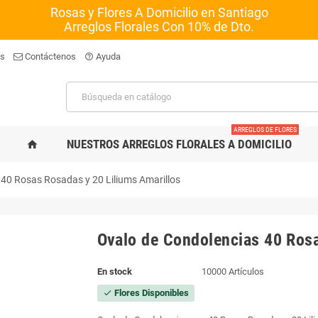
Rosas y Flores A Domicilio en Santiago
Arreglos Florales Con 10% de Dto.
os
Contáctenos
Ayuda
help_outline
ARREGLOS DE FLORES
NUESTROS ARREGLOS FLORALES A DOMICILIO
home
 40 Rosas Rosadas y 20 Liliums Amarillos
Ovalo de Condolencias 40 Rosa
En stock
10000 Artículos
Flores Disponibles
check