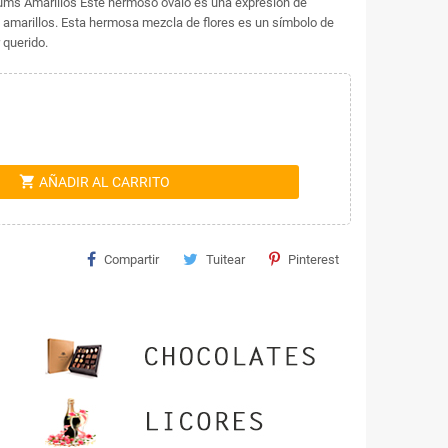
ums Amarillos Este hermoso ovalo es una expresión de
s amarillos. Esta hermosa mezcla de flores es un símbolo de
 querido.
shopping_cart
AÑADIR AL CARRITO
Compartir
Tuitear
Pinterest