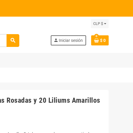
CLP $
0
search
person
Iniciar sesión
$ 0
s Rosadas y 20 Liliums Amarillos