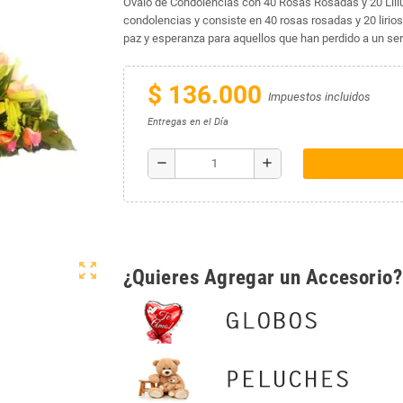
Ovalo de Condolencias con 40 Rosas Rosadas y 20 Lili
condolencias y consiste en 40 rosas rosadas y 20 lirio
paz y esperanza para aquellos que han perdido a un ser
$ 136.000
Impuestos incluidos
Entregas en el Día
remove
add
zoom_out_map
¿Quieres Agregar un Accesorio?