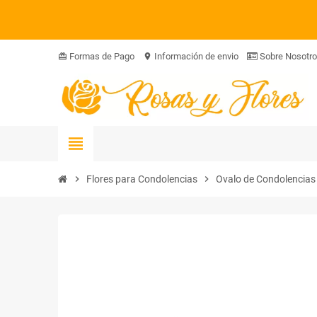
Formas de Pago
Información de envio
Sobre Nosotr
card_giftcard
location_on
view_headline
chevron_right
Flores para Condolencias
chevron_right
Ovalo de Condolencias