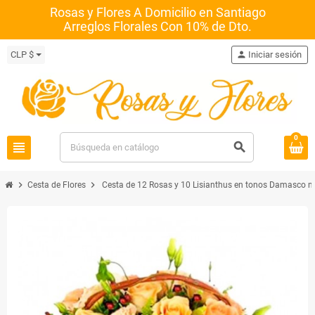
Rosas y Flores A Domicilio en Santiago
Arreglos Florales Con 10% de Dto.
CLP $
person
Iniciar sesión
0
view_headline
search
chevron_right
chevron_right
Cesta de Flores
Cesta de 12 Rosas y 10 Lisianthus en tonos Damasco m