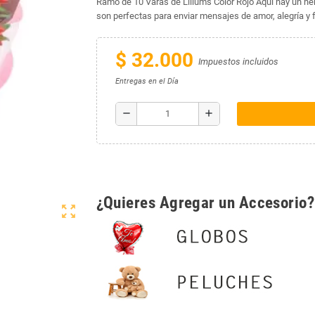
Ramo de 10 Varas de Liliums Color Rojo Aquí hay un herm
son perfectas para enviar mensajes de amor, alegría y f
$ 32.000
Impuestos incluidos
Entregas en el Día
remove
add
¿Quieres Agregar un Accesorio?
zoom_out_map