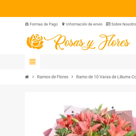
Formas de Pago
Información de envio
Sobre Nosotr
card_giftcard
location_on
view_headline
chevron_right
Ramos de Flores
chevron_right
Ramo de 10 Varas de Liliums Co