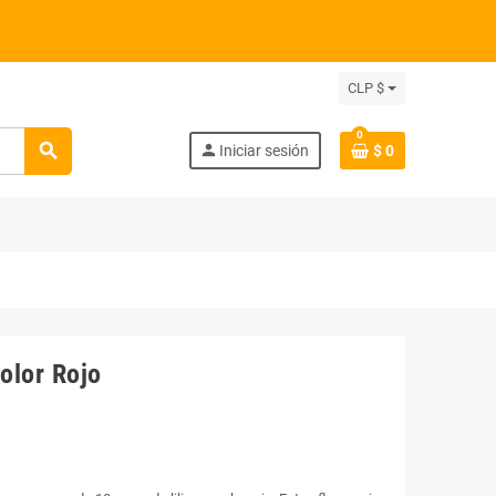
CLP $
0
search
person
Iniciar sesión
$ 0
olor Rojo