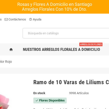
Rosas y Flores A Domicilio en Santiago
Arreglos Florales Con 10% de Dto.
os
Contáctenos
Ayuda
help_outline
ARREGLOS DE FLORES
NUESTROS ARREGLOS FLORALES A DOMICILIO
home
lor Rojo
Ramo de 10 Varas de Liliums C
En stock
9998 Artículos
Flores Disponibles
check