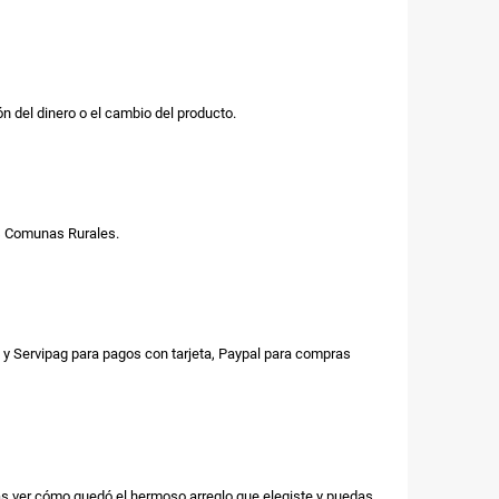
n del dinero o el cambio del producto.
us Comunas Rurales.
y Servipag para pagos con tarjeta, Paypal para compras
as ver cómo quedó el hermoso arreglo que elegiste y puedas