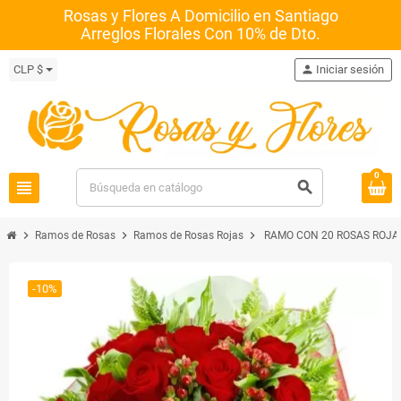
Rosas y Flores A Domicilio en Santiago
Arreglos Florales Con 10% de Dto.
CLP $
person
Iniciar sesión
0
view_headline
search
chevron_right
chevron_right
chevron_right
Ramos de Rosas
Ramos de Rosas Rojas
RAMO CON 20 ROSAS ROJA
-10%