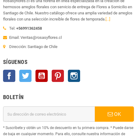
Rosasyflores.cl es una florería en línea especializada en la creación de
hermosos arreglos florales con servicio de entrega de Flores a Somicilio en
Santiago de Chile. Nuestro catálogo ofrece una amplia variedad de arreglos
florales con una selección increíble de flores de temporada.
[...]
Tel:
+56991362458
Email: Ventas@rosasyflores.cl
Dirección: Santiago de Chile
SÍGUENOS
Facebook
Twitter
YouTube
Pinterest
Instagram
BOLETÍN
OK
* Suscríbete y obtén un 10% de descuento en tu primera compra. * Puede darse
de baja en cualquier momento. Para ello, consulte nuestra información de