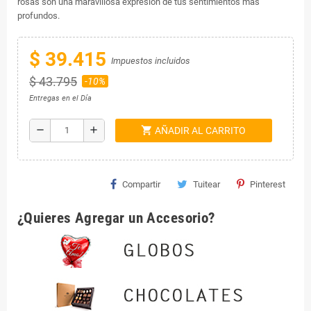
rosas son una maravillosa expresión de tus sentimientos más
profundos.
$ 39.415
Impuestos incluidos
$ 43.795
-10%
Entregas en el Día
shopping_cart
remove
add
AÑADIR AL CARRITO
Compartir
Tuitear
Pinterest
¿Quieres Agregar un Accesorio?