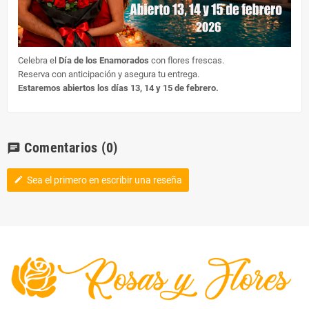
Celebra el
Día de los Enamorados
con flores frescas.
Reserva con anticipación y asegura tu entrega.
Estaremos abiertos los días 13, 14 y 15 de febrero.
Comentarios
(0)
chat
Sea el primero en escribir una reseña
edit