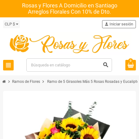
Rosas y Flores A Domicilio en Santiago
Arreglos Florales Con 10% de Dto.
CLP $
person
Iniciar sesión
0
view_headline
search
chevron_right
chevron_right
Ramos de Flores
Ramo de 5 Girasoles Más 5 Rosas Rosadas y Eucalipto