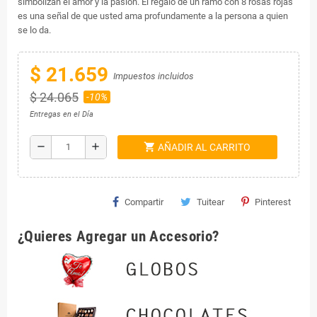
simbolizan el amor y la pasión. El regalo de un ramo con 8 rosas rojas
es una señal de que usted ama profundamente a la persona a quien
se lo da.
$ 21.659
Impuestos incluidos
$ 24.065
-10%
Entregas en el Día
shopping_cart
remove
add
AÑADIR AL CARRITO
Compartir
Tuitear
Pinterest
¿Quieres Agregar un Accesorio?