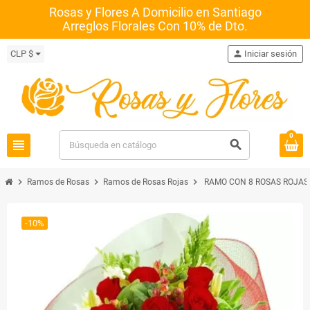
Rosas y Flores A Domicilio en Santiago
Arreglos Florales Con 10% de Dto.
CLP $
person
Iniciar sesión
0
view_headline
search
chevron_right
chevron_right
chevron_right
Ramos de Rosas
Ramos de Rosas Rojas
RAMO CON 8 ROSAS ROJAS
-10%