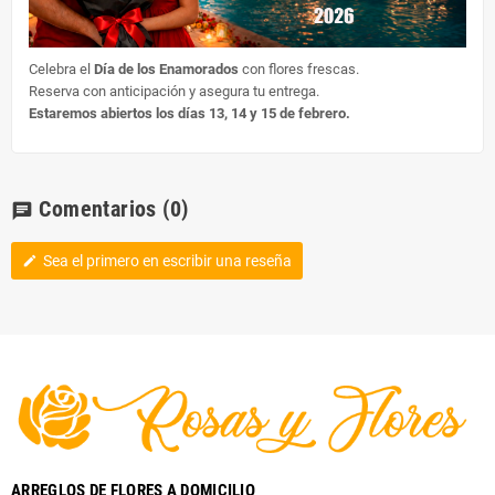
Celebra el
Día de los Enamorados
con flores frescas.
Reserva con anticipación y asegura tu entrega.
Estaremos abiertos los días 13, 14 y 15 de febrero.
Comentarios
(0)
chat
Sea el primero en escribir una reseña
edit
ARREGLOS DE FLORES A DOMICILIO