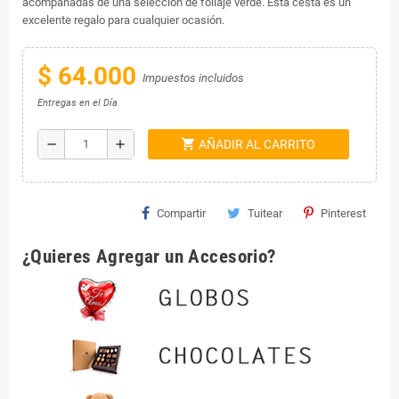
acompañadas de una selección de follaje verde. Esta cesta es un
excelente regalo para cualquier ocasión.
$ 64.000
Impuestos incluidos
Entregas en el Día
shopping_cart
remove
add
AÑADIR AL CARRITO
Compartir
Tuitear
Pinterest
¿Quieres Agregar un Accesorio?