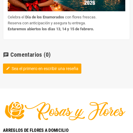
Celebra el
Día de los Enamorados
con flores frescas.
Reserva con anticipación y asegura tu entrega.
Estaremos abiertos los días 13, 14 y 15 de febrero.
Comentarios
(0)
chat
Sea el primero en escribir una reseña
edit
ARREGLOS DE FLORES A DOMICILIO