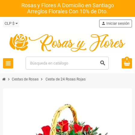
Rosas y Flores A Domicilio en Santiago
Arreglos Florales Con 10% de Dto.
CLP $
person
Iniciar sesión
0
view_headline
search
chevron_right
chevron_right
Cestas de Rosas
Cesta de 24 Rosas Rojas