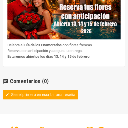
Celebra el
Día de los Enamorados
con flores frescas.
Reserva con anticipación y asegura tu entrega.
Estaremos abiertos los días 13, 14 y 15 de febrero.
Comentarios
(0)
chat
Sea el primero en escribir una reseña
edit