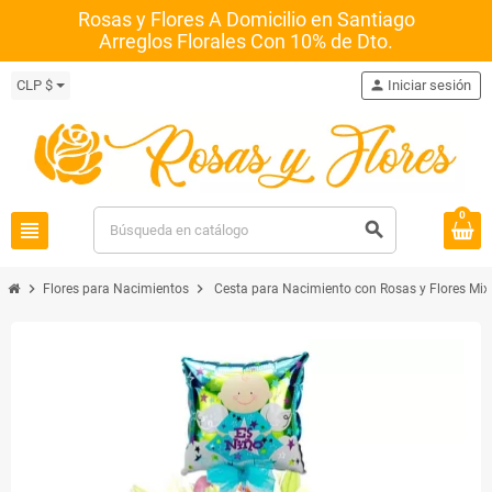
Rosas y Flores A Domicilio en Santiago
Arreglos Florales Con 10% de Dto.
CLP $
person
Iniciar sesión
0
view_headline
search
chevron_right
chevron_right
Flores para Nacimientos
Cesta para Nacimiento con Rosas y Flores Mix