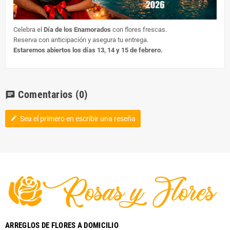
Celebra el
Día de los Enamorados
con flores frescas.
Reserva con anticipación y asegura tu entrega.
Estaremos abiertos los días 13, 14 y 15 de febrero.
Comentarios
(0)
chat
Sea el primero en escribir una reseña
edit
ARREGLOS DE FLORES A DOMICILIO