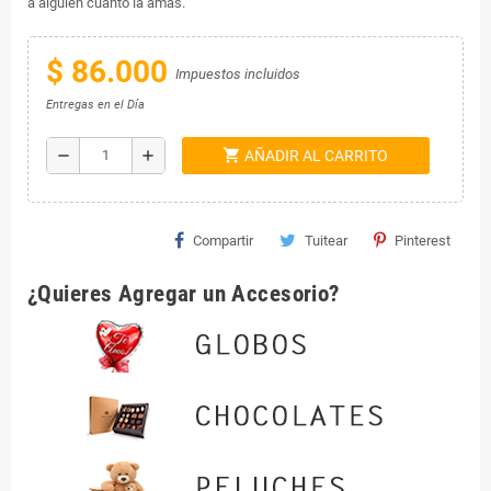
a alguien cuánto la amas.
$ 86.000
Impuestos incluidos
Entregas en el Día
shopping_cart
remove
add
AÑADIR AL CARRITO
Compartir
Tuitear
Pinterest
¿Quieres Agregar un Accesorio?