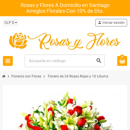
Rosas y Flores A Domicilio en Santiago
Arreglos Florales Con 10% de Dto.
CLP $
person
Iniciar sesión
0
view_headline
search
chevron_right
chevron_right
Floreros con Flores
Florero de 24 Rosas Rojas y 10 Liliums