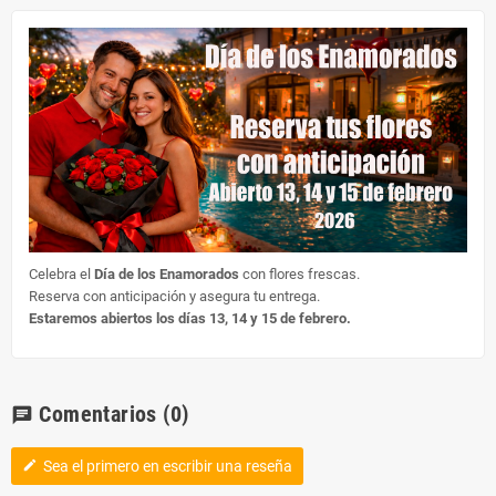
Celebra el
Día de los Enamorados
con flores frescas.
Reserva con anticipación y asegura tu entrega.
Estaremos abiertos los días 13, 14 y 15 de febrero.
Comentarios
(0)
chat
Sea el primero en escribir una reseña
edit