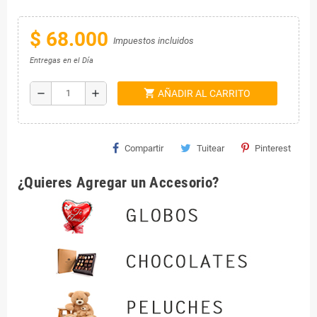
$ 68.000
Impuestos incluidos
Entregas en el Día
shopping_cart
remove
add
AÑADIR AL CARRITO
Compartir
Tuitear
Pinterest
¿Quieres Agregar un Accesorio?