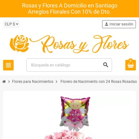
Rosas y Flores A Domicilio en Santiago
Arreglos Florales Con 10% de Dto.
CLP $
person
Iniciar sesión
0
view_headline
search
chevron_right
chevron_right
Flores para Nacimientos
Florero de Nacimiento con 24 Rosas Rosadas 