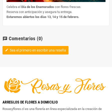
Celebra el
Día de los Enamorados
con flores frescas.
Reserva con anticipación y asegura tu entrega.
Estaremos abiertos los días 13, 14 y 15 de febrero.
Comentarios
(0)
chat
Sea el primero en escribir una reseña
edit
ARREGLOS DE FLORES A DOMICILIO
Rosasyflores.cl es una florería en línea especializada en la creación de