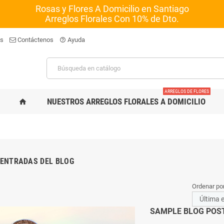
Rosas y Flores A Domicilio en Santiago
Arreglos Florales Con 10% de Dto.
os
Contáctenos
Ayuda
help_outline
ARREGLOS DE FLORES
NUESTROS ARREGLOS FLORALES A DOMICILIO
home
 ENTRADAS DEL BLOG
Ordenar por
SAMPLE BLOG POS