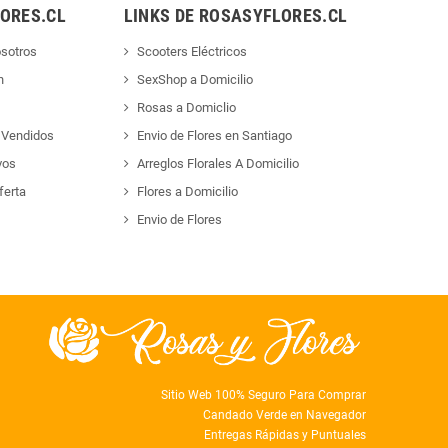
ORES.CL
LINKS DE ROSASYFLORES.CL
sotros
Scooters Eléctricos
n
SexShop a Domicilio
Rosas a Domiclio
 Vendidos
Envio de Flores en Santiago
vos
Arreglos Florales A Domicilio
ferta
Flores a Domicilio
Envio de Flores
Sitio Web 100% Seguro Para Comprar
Candado Verde en Navegador
Entregas Rápidas y Puntuales