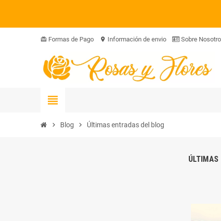
Formas de Pago
Información de envio
Sobre Nosotr
card_giftcard
location_on
view_headline
chevron_right
Blog
chevron_right
Últimas entradas del blog
ÚLTIMAS