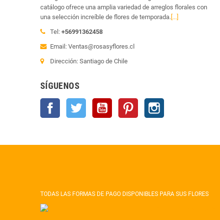
catálogo ofrece una amplia variedad de arreglos florales con
una selección increíble de flores de temporada.
[...]
Tel:
+56991362458
Email: Ventas@rosasyflores.cl
Dirección: Santiago de Chile
SÍGUENOS
Facebook
Twitter
YouTube
Pinterest
Instagram
TODAS LAS FORMAS DE PAGO DISPONIBLES PARA SUS FLORES