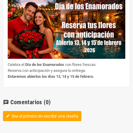
Celebra el
Día de los Enamorados
con flores frescas.
Reserva con anticipación y asegura tu entrega.
Estaremos abiertos los días 13, 14 y 15 de febrero.
Comentarios
(0)
chat
Sea el primero en escribir una reseña
edit