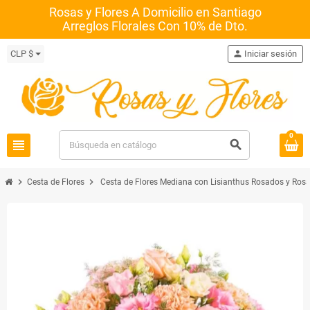
Rosas y Flores A Domicilio en Santiago
Arreglos Florales Con 10% de Dto.
CLP $
person
Iniciar sesión
0
view_headline
search
chevron_right
chevron_right
Cesta de Flores
Cesta de Flores Mediana con Lisianthus Rosados y Ro