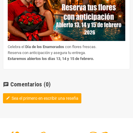
Celebra el
Día de los Enamorados
con flores frescas.
Reserva con anticipación y asegura tu entrega.
Estaremos abiertos los días 13, 14 y 15 de febrero.
Comentarios
(0)
chat
Sea el primero en escribir una reseña
edit