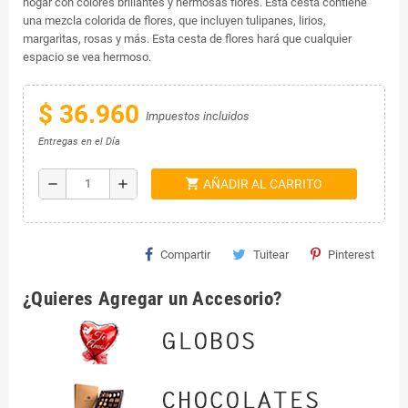
hogar con colores brillantes y hermosas flores. Esta cesta contiene
una mezcla colorida de flores, que incluyen tulipanes, lirios,
margaritas, rosas y más. Esta cesta de flores hará que cualquier
espacio se vea hermoso.
$ 36.960
Impuestos incluidos
Entregas en el Día
shopping_cart
remove
add
AÑADIR AL CARRITO
Compartir
Tuitear
Pinterest
¿Quieres Agregar un Accesorio?