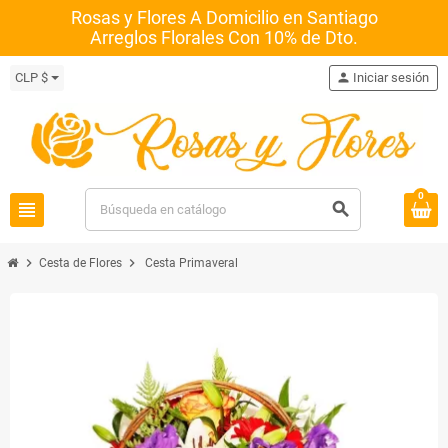
Rosas y Flores A Domicilio en Santiago
Arreglos Florales Con 10% de Dto.
CLP $
person
Iniciar sesión
0
view_headline
search
chevron_right
chevron_right
Cesta de Flores
Cesta Primaveral