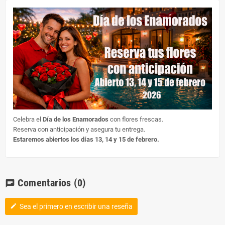
Celebra el
Día de los Enamorados
con flores frescas.
Reserva con anticipación y asegura tu entrega.
Estaremos abiertos los días 13, 14 y 15 de febrero.
Comentarios
(0)
chat
Sea el primero en escribir una reseña
edit