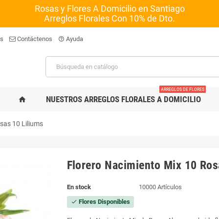
Rosas y Flores A Domicilio en Santiago
Arreglos Florales Con 10% de Dto.
os
Contáctenos
Ayuda
help_outline
ARREGLOS DE FLORES
NUESTROS ARREGLOS FLORALES A DOMICILIO
home
sas 10 Liliums
Florero Nacimiento Mix 10 Ros
En stock
10000 Artículos
Flores Disponibles
check