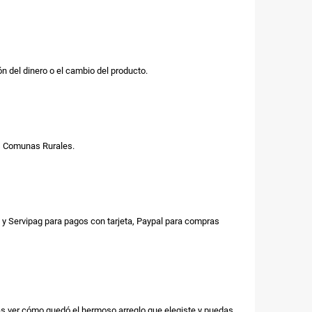
n del dinero o el cambio del producto.
us Comunas Rurales.
y Servipag para pagos con tarjeta, Paypal para compras
as ver cómo quedó el hermoso arreglo que elegiste y puedas