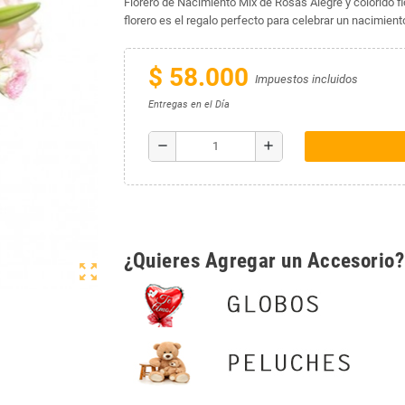
Florero de Nacimiento Mix de Rosas Alegre y colorido 
florero es el regalo perfecto para celebrar un nacimiento 
$ 58.000
Impuestos incluidos
Entregas en el Día
remove
add
¿Quieres Agregar un Accesorio?
zoom_out_map