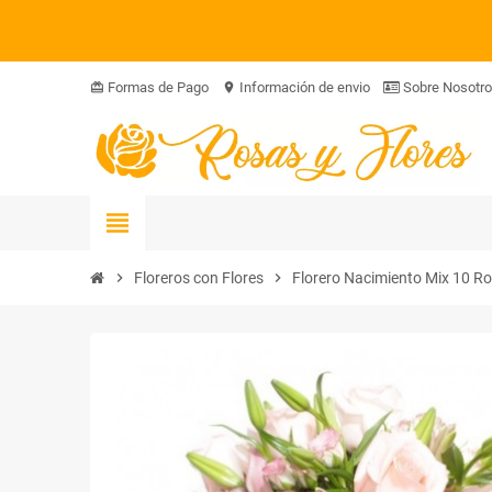
Formas de Pago
Información de envio
Sobre Nosotr
card_giftcard
location_on
view_headline
chevron_right
Floreros con Flores
chevron_right
Florero Nacimiento Mix 10 Ro