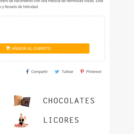
florero de nacimiento con una mezcla de hermosas rosas. Este
y llenarlo de felicidad.
shopping_cart
AÑADIR AL CARRITO
Compartir
Tuitear
Pinterest