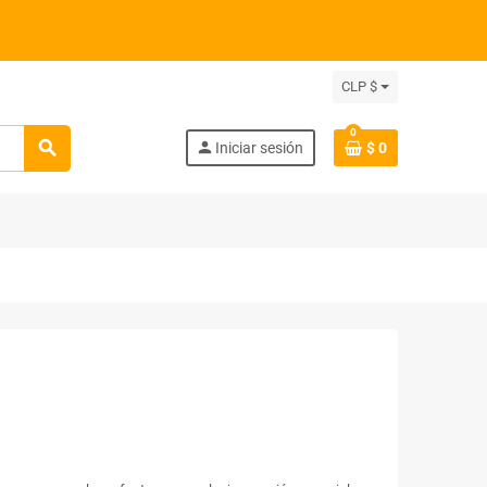
CLP $
0
search
person
Iniciar sesión
$ 0