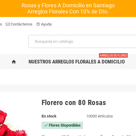
Rosas y Flores A Domicilio en Santiago
Arreglos Florales Con 10% de Dto.
os
Contáctenos
Ayuda
help_outline
ARREGLOS DE FLORES
NUESTROS ARREGLOS FLORALES A DOMICILIO
home
Florero con 80 Rosas
En stock
10000 Artículos
Flores Disponibles
check