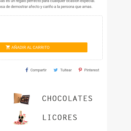
sas es un regalo perfecto para cualquier ocasión especial.
losa de demostrar afecto y cariño a la persona que amas.
shopping_cart
AÑADIR AL CARRITO
Compartir
Tuitear
Pinterest