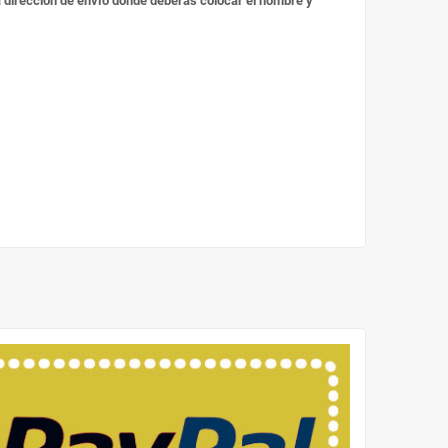
 la dirección de envío donde deberás colocar el nombre y