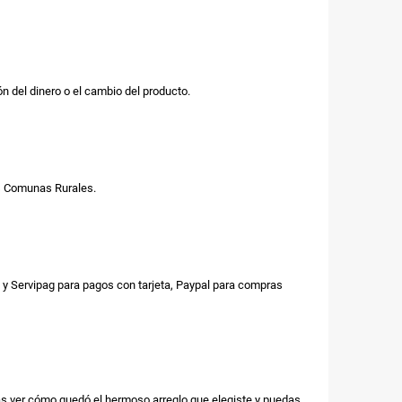
n del dinero o el cambio del producto.
us Comunas Rurales.
y Servipag para pagos con tarjeta, Paypal para compras
as ver cómo quedó el hermoso arreglo que elegiste y puedas