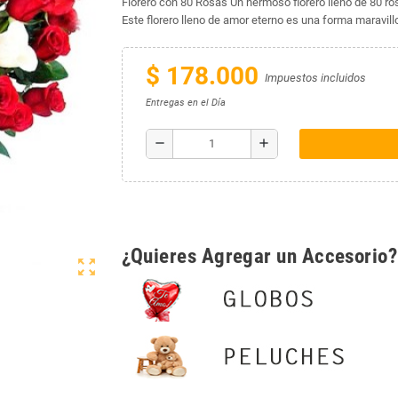
Florero con 80 Rosas Un hermoso florero lleno de 80 ro
Este florero lleno de amor eterno es una forma maravil
$ 178.000
Impuestos incluidos
Entregas en el Día
remove
add
¿Quieres Agregar un Accesorio?
zoom_out_map