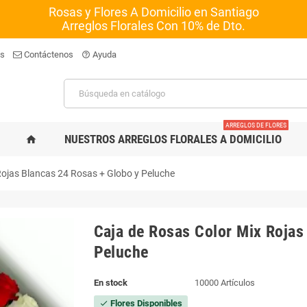
Rosas y Flores A Domicilio en Santiago
Arreglos Florales Con 10% de Dto.
os
Contáctenos
Ayuda
help_outline
ARREGLOS DE FLORES
NUESTROS ARREGLOS FLORALES A DOMICILIO
home
Rojas Blancas 24 Rosas + Globo y Peluche
Caja de Rosas Color Mix Rojas
Peluche
En stock
10000 Artículos
Flores Disponibles
check