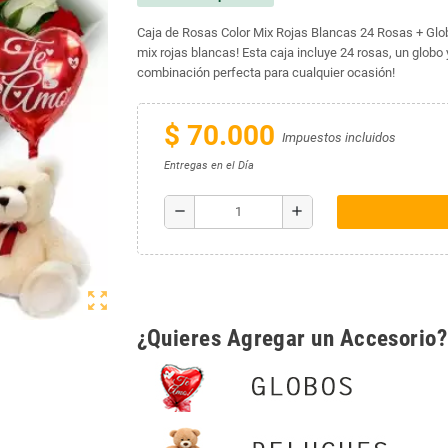
Caja de Rosas Color Mix Rojas Blancas 24 Rosas + Glob
mix rojas blancas! Esta caja incluye 24 rosas, un glob
combinación perfecta para cualquier ocasión!
$ 70.000
Impuestos incluidos
Entregas en el Día
remove
add
zoom_out_map
¿Quieres Agregar un Accesorio?