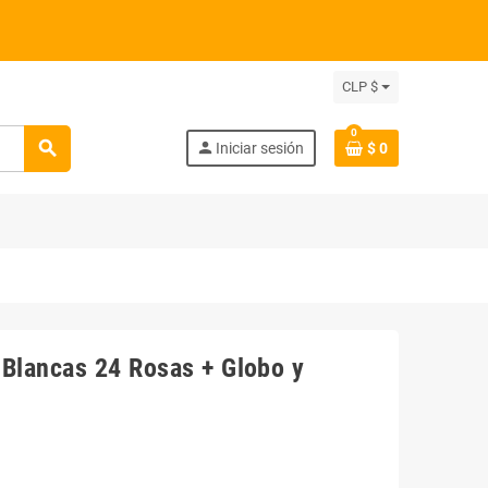
CLP $
0
search
person
Iniciar sesión
$ 0
 Blancas 24 Rosas + Globo y