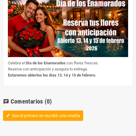
Celebra el
Día de los Enamorados
con flores frescas.
Reserva con anticipación y asegura tu entrega.
Estaremos abiertos los días 13, 14 y 15 de febrero.
Comentarios
(0)
chat
Sea el primero en escribir una reseña
edit