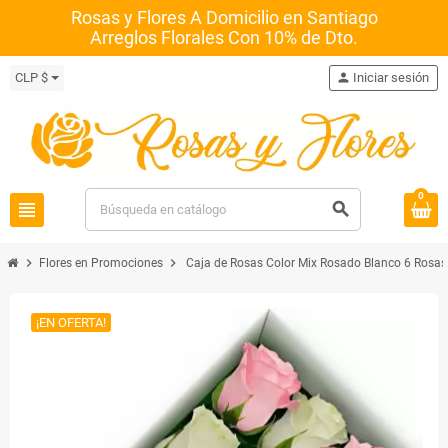
Rosas y Flores A Domicilio en Santiago
Arreglos Florales Con 10% de Dto.
CLP $
person
Iniciar sesión
0
view_headline
search
chevron_right
chevron_right
Flores en Promociones
Caja de Rosas Color Mix Rosado Blanco 6 Rosas
¡EN OFERTA!