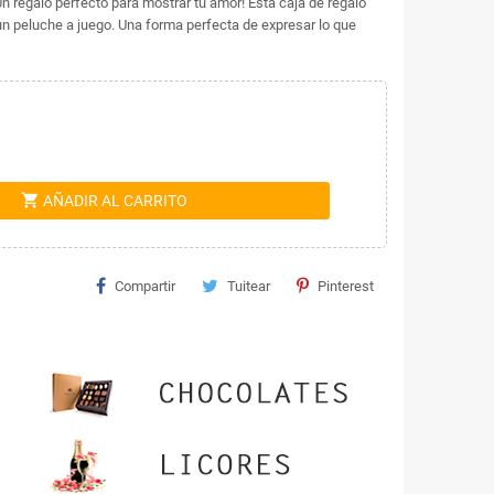
regalo perfecto para mostrar tu amor! Esta caja de regalo
 peluche a juego. Una forma perfecta de expresar lo que
shopping_cart
AÑADIR AL CARRITO
Compartir
Tuitear
Pinterest