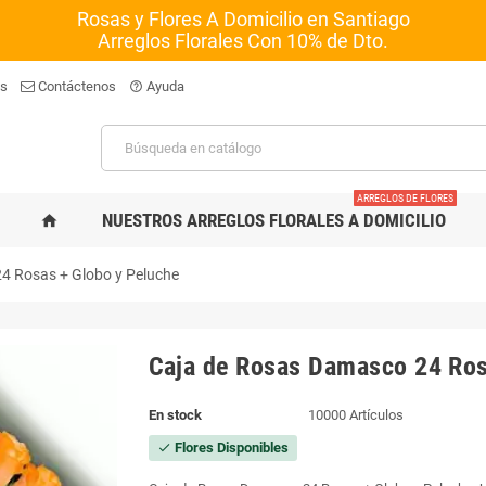
Rosas y Flores A Domicilio en Santiago
Arreglos Florales Con 10% de Dto.
os
Contáctenos
Ayuda
help_outline
ARREGLOS DE FLORES
NUESTROS ARREGLOS FLORALES A DOMICILIO
home
4 Rosas + Globo y Peluche
Caja de Rosas Damasco 24 Ros
En stock
10000 Artículos
Flores Disponibles
check