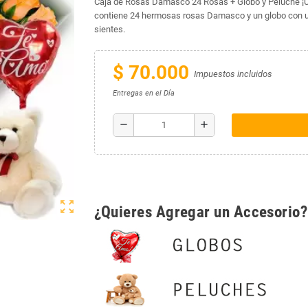
Caja de Rosas Damasco 24 Rosas + Globo y Peluche ¡Un 
contiene 24 hermosas rosas Damasco y un globo con un
sientes.
$ 70.000
Impuestos incluidos
Entregas en el Día
remove
add
zoom_out_map
¿Quieres Agregar un Accesorio?