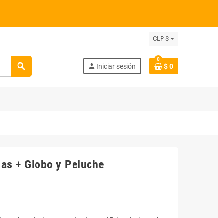
CLP $
0
search
person
Iniciar sesión
$ 0
as + Globo y Peluche