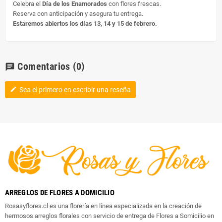
Celebra el
Día de los Enamorados
con flores frescas.
Reserva con anticipación y asegura tu entrega.
Estaremos abiertos los días 13, 14 y 15 de febrero.
Comentarios
(0)
chat
Sea el primero en escribir una reseña
edit
ARREGLOS DE FLORES A DOMICILIO
Rosasyflores.cl es una florería en línea especializada en la creación de
hermosos arreglos florales con servicio de entrega de Flores a Somicilio en