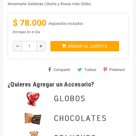
Aniversario Garberas Liliums y Rosas más Globo.
$ 78.000
Impuestos incluidos
Entregas en el Día
shopping_cart
remove
add
AÑADIR AL CARRITO
Compartir
Tuitear
Pinterest
¿Quieres Agregar un Accesorio?