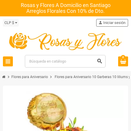
Rosas y Flores A Domicilio en Santiago
Arreglos Florales Con 10% de Dto.
CLP $
person
Iniciar sesión
0
view_headline
search
chevron_right
chevron_right
Flores para Aniversario
Flores para Aniversario 10 Garberas 10 liliums