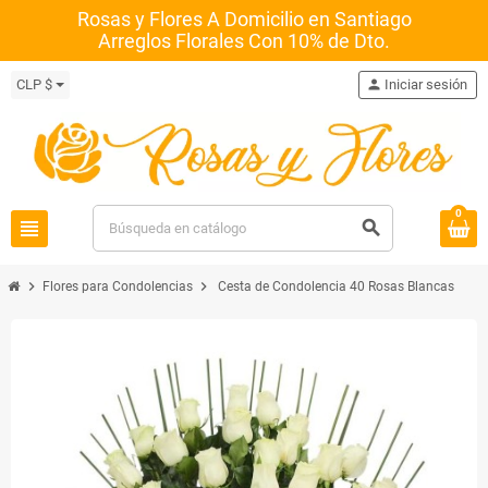
Rosas y Flores A Domicilio en Santiago
Arreglos Florales Con 10% de Dto.
CLP $
person
Iniciar sesión
0
view_headline
search
chevron_right
chevron_right
Flores para Condolencias
Cesta de Condolencia 40 Rosas Blancas