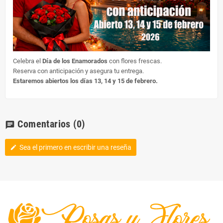
Celebra el
Día de los Enamorados
con flores frescas.
Reserva con anticipación y asegura tu entrega.
Estaremos abiertos los días 13, 14 y 15 de febrero.
Comentarios
(0)
chat
Sea el primero en escribir una reseña
edit