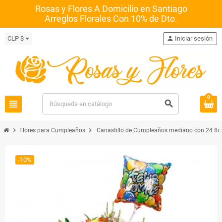
Rosas y Flores A Domicilio en Santiago
Arreglos Florales Con 10% de Dto.
CLP $
person
Iniciar sesión
0
view_headline
search
chevron_right
chevron_right
Flores para Cumpleaños
Canastillo de Cumpleaños mediano con 24 flo
-10%