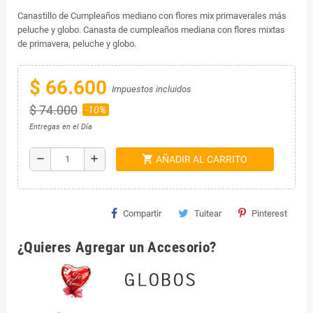
Canastillo de Cumpleaños mediano con flores mix primaverales más
peluche y globo. Canasta de cumpleaños mediana con flores mixtas
de primavera, peluche y globo.
$ 66.600
Impuestos incluidos
$ 74.000
-10%
Entregas en el Día
shopping_cart
remove
add
AÑADIR AL CARRITO
Compartir
Tuitear
Pinterest
¿Quieres Agregar un Accesorio?