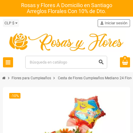
Rosas y Flores A Domicilio en Santiago
Arreglos Florales Con 10% de Dto.
CLP $
person
Iniciar sesión
0
view_headline
search
chevron_right
chevron_right
Flores para Cumpleaños
Cesta de Flores Cumpleaños Mediano 24 Flore
-10%