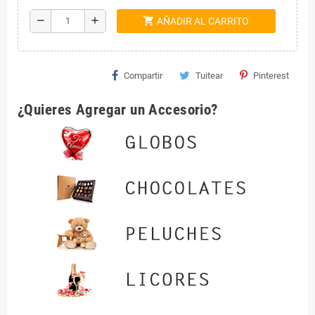
shopping_cart
remove
add
AÑADIR AL CARRITO
Compartir
Tuitear
Pinterest
¿Quieres Agregar un Accesorio?