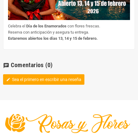
Celebra el
Día de los Enamorados
con flores frescas.
Reserva con anticipación y asegura tu entrega.
Estaremos abiertos los días 13, 14 y 15 de febrero.
Comentarios
(0)
chat
Sea el primero en escribir una reseña
edit