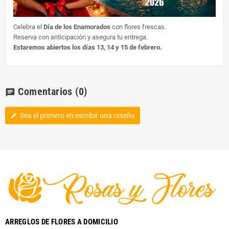
Celebra el
Día de los Enamorados
con flores frescas.
Reserva con anticipación y asegura tu entrega.
Estaremos abiertos los días 13, 14 y 15 de febrero.
Comentarios
(0)
chat
Sea el primero en escribir una reseña
edit
ARREGLOS DE FLORES A DOMICILIO