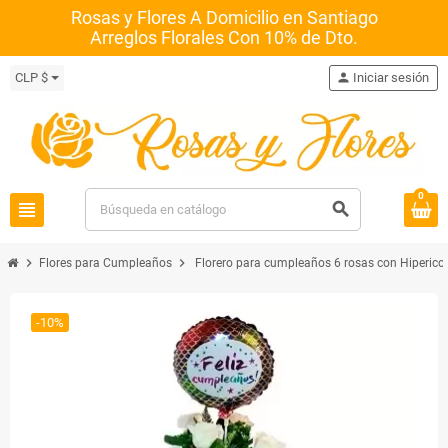
Rosas y Flores A Domicilio en Santiago
Arreglos Florales Con 10% de Dto.
CLP $
person
Iniciar sesión
0
view_headline
search
chevron_right
chevron_right
Flores para Cumpleaños
Florero para cumpleaños 6 rosas con Hiperico
-10%