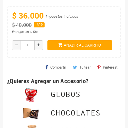
$ 36.000
Impuestos incluidos
$ 40.000
-10%
Entregas en el Día
shopping_cart
remove
add
AÑADIR AL CARRITO
Compartir
Tuitear
Pinterest
¿Quieres Agregar un Accesorio?