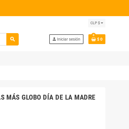
CLP $
0
search
person
Iniciar sesión
$ 0
S MÁS GLOBO DÍA DE LA MADRE