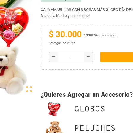
CAJA AMARILLAS CON 3 ROSAS MÁS GLOBO DÍA DE LA M
Día de la Madre y un peluche!
$ 30.000
Impuestos incluidos
Entregas en el Día
remove
add
zoom_out_map
¿Quieres Agregar un Accesorio?