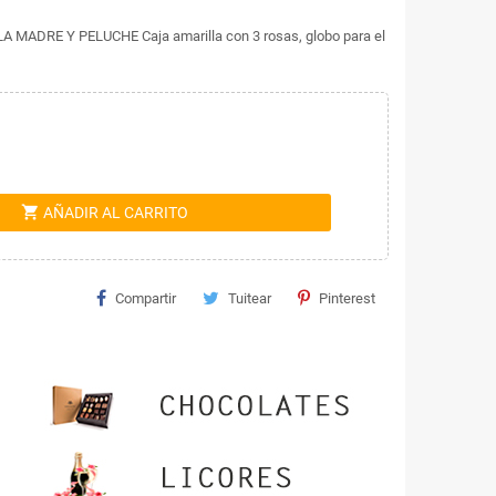
ADRE Y PELUCHE Caja amarilla con 3 rosas, globo para el
shopping_cart
AÑADIR AL CARRITO
Compartir
Tuitear
Pinterest