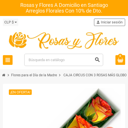
Rosas y Flores A Domicilio en Santiago
Arreglos Florales Con 10% de Dto.
CLP $
person
Iniciar sesión
0
view_headline
search
chevron_right
chevron_right
Flores para el Día de la Madre
CAJA CIRCUS CON 3 ROSAS MÁS GLOBO 
¡EN OFERTA!