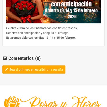
Celebra el
Día de los Enamorados
con flores frescas.
Reserva con anticipación y asegura tu entrega.
Estaremos abiertos los días 13, 14 y 15 de febrero.
Comentarios
(0)
chat
Sea el primero en escribir una reseña
edit