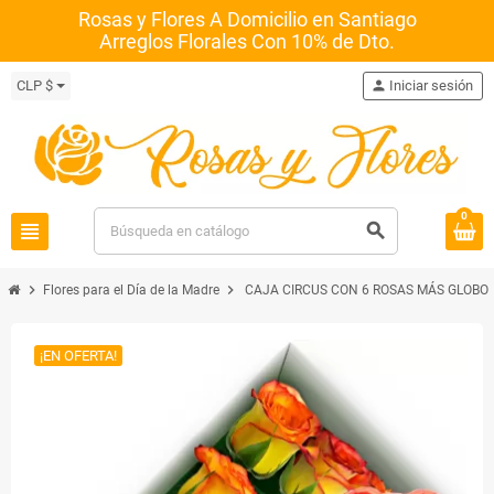
Rosas y Flores A Domicilio en Santiago
Arreglos Florales Con 10% de Dto.
CLP $
person
Iniciar sesión
0
view_headline
search
chevron_right
chevron_right
Flores para el Día de la Madre
CAJA CIRCUS CON 6 ROSAS MÁS GLOBO 
¡EN OFERTA!