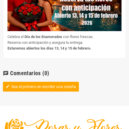
Celebra el
Día de los Enamorados
con flores frescas.
Reserva con anticipación y asegura tu entrega.
Estaremos abiertos los días 13, 14 y 15 de febrero.
Comentarios
(0)
chat
Sea el primero en escribir una reseña
edit