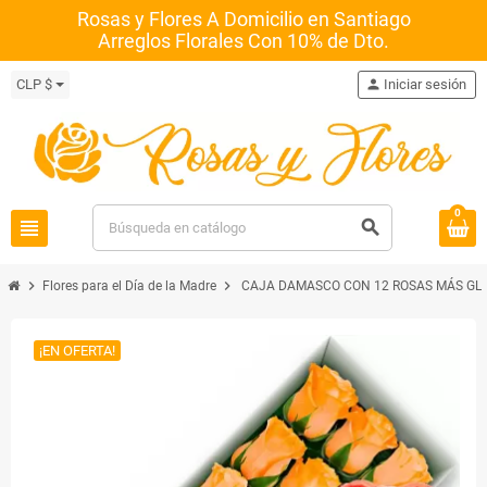
Rosas y Flores A Domicilio en Santiago
Arreglos Florales Con 10% de Dto.
CLP $
person
Iniciar sesión
0
view_headline
search
chevron_right
chevron_right
Flores para el Día de la Madre
CAJA DAMASCO CON 12 ROSAS MÁS GLO
¡EN OFERTA!