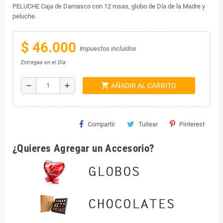
PELUCHE Caja de Damasco con 12 rosas, globo de Día de la Madre y
peluche.
$ 46.000
Impuestos incluidos
Entregas en el Día
shopping_cart
remove
add
AÑADIR AL CARRITO
Compartir
Tuitear
Pinterest
¿Quieres Agregar un Accesorio?