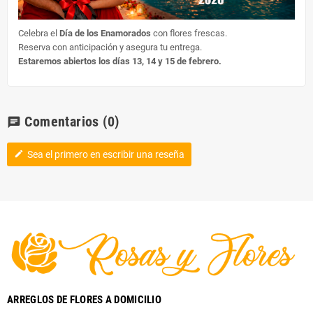
Celebra el
Día de los Enamorados
con flores frescas.
Reserva con anticipación y asegura tu entrega.
Estaremos abiertos los días 13, 14 y 15 de febrero.
Comentarios
(0)
chat
Sea el primero en escribir una reseña
edit
ARREGLOS DE FLORES A DOMICILIO