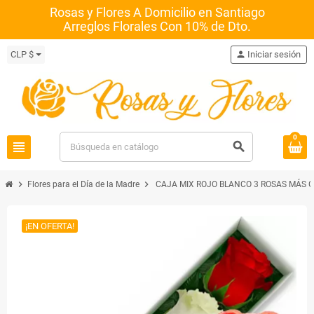
Rosas y Flores A Domicilio en Santiago
Arreglos Florales Con 10% de Dto.
CLP $
person
Iniciar sesión
0
view_headline
search
chevron_right
chevron_right
Flores para el Día de la Madre
CAJA MIX ROJO BLANCO 3 ROSAS MÁS G
¡EN OFERTA!