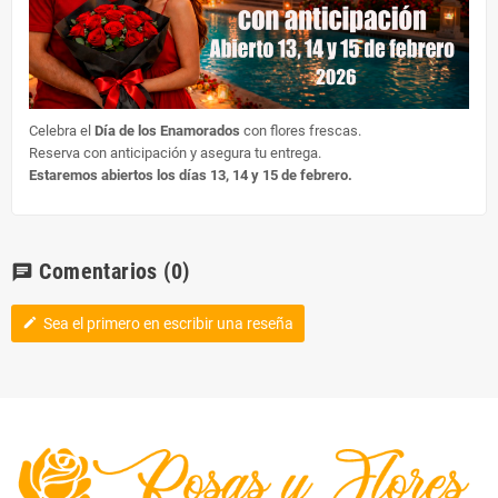
Celebra el
Día de los Enamorados
con flores frescas.
Reserva con anticipación y asegura tu entrega.
Estaremos abiertos los días 13, 14 y 15 de febrero.
Comentarios
(0)
chat
Sea el primero en escribir una reseña
edit