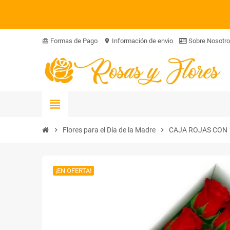
Formas de Pago
Información de envio
Sobre Nosotr
card_giftcard
location_on
view_headline
chevron_right
Flores para el Día de la Madre
chevron_right
CAJA ROJAS CON 
¡EN OFERTA!