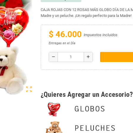
CAJA ROJAS CON 12 ROSAS MÁS GLOBO DÍA DE LA MADRE
Madre y un peluche. ¡Un regalo perfecto para la Madre!
$ 46.000
Impuestos incluidos
Entregas en el Día
remove
add
zoom_out_map
¿Quieres Agregar un Accesorio?