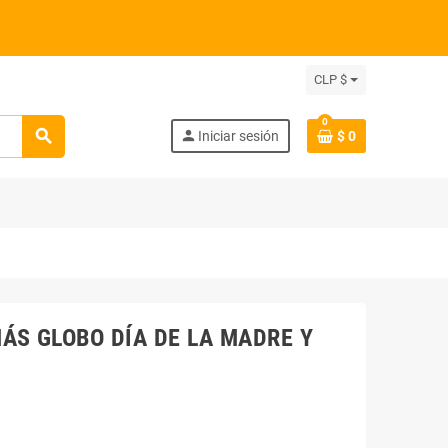
CLP $
0
search
person
Iniciar sesión
$ 0
ÁS GLOBO DÍA DE LA MADRE Y