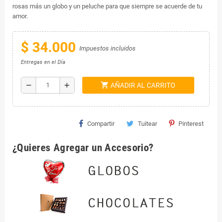
rosas más un globo y un peluche para que siempre se acuerde de tu
amor.
$ 34.000
Impuestos incluidos
Entregas en el Día
shopping_cart
remove
add
AÑADIR AL CARRITO
Compartir
Tuitear
Pinterest
¿Quieres Agregar un Accesorio?