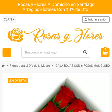
Rosas y Flores A Domicilio en Santiago
Arreglos Florales Con 10% de Dto.
CLP $
person
Iniciar sesión
0
view_headline
search
chevron_right
chevron_right
Flores para el Día de la Madre
CAJA ROJAS CON 6 ROSAS MÁS GLOBO D
¡EN OFERTA!