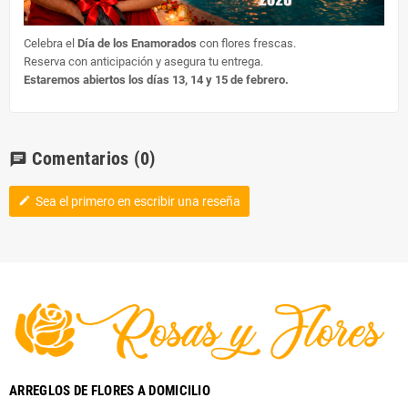
Celebra el
Día de los Enamorados
con flores frescas.
Reserva con anticipación y asegura tu entrega.
Estaremos abiertos los días 13, 14 y 15 de febrero.
Comentarios
(0)
chat
Sea el primero en escribir una reseña
edit
ARREGLOS DE FLORES A DOMICILIO